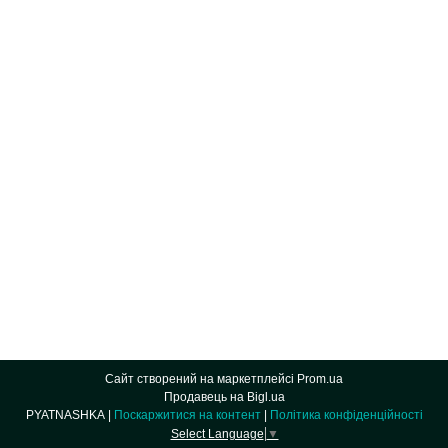
Сайт створений на маркетплейсі
Prom.ua
Продавець на Bigl.ua
PYATNASHKA |
Поскаржитися на контент
|
Політика конфіденційності
Select Language
▼