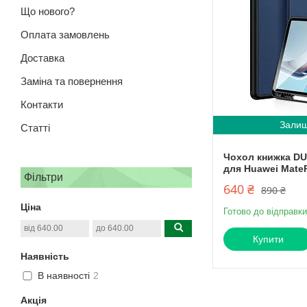
Що нового?
Оплата замовлень
Доставка
Заміна та повернення
Контакти
Залиш
Статті
Чохол книжка DU
для Huawei MateP
Фільтри
640 ₴
890 ₴
Ціна
Готово до відправки
Купити
Наявність
В наявності
2
Акція