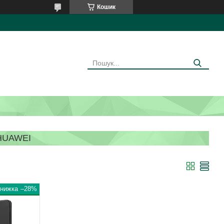
Кошик
HUAWEI
–28%