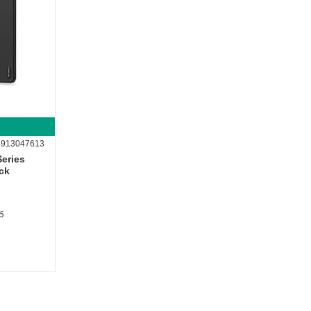
4913047613
eries
ck
б