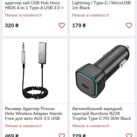
адаптер хаб USB Hub Hoco
Lightning / Type-C / MicroUSB
HB26 4-in-1 Type-A USB 3.0 +
1m Black
USB 2.0 ×3 Gray
Немає в наявності
Немає в наявності
320
179
₴
₴
Ресивер Адаптер Proove
Автомобільний зарядний
Helix Wireless Adapter Hands
пристрій Borofone BZ28
Free для авто AUX 3.5 USB
Trophie Type-C PD 30W Black
Bluetooth 5.3 Black
Немає в наявності
Немає в наявності
469
229
₴
₴