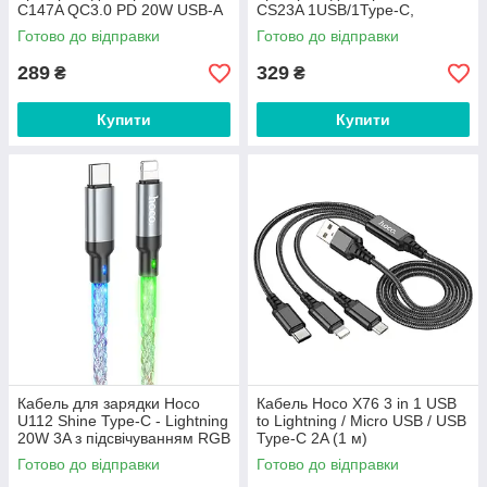
C147A QC3.0 PD 20W USB-A
CS23A 1USB/1Type-C,
USB-C White
30W/3A, PD/QC ЄС вилка
Готово до відправки
Готово до відправки
Black
289
329
₴
₴
Купити
Купити
Кабель для зарядки Hoco
Кабель Hoco X76 3 in 1 USB
U112 Shine Type-C - Lightning
to Lightning / Micro USB / USB
20W 3A з підсвічуванням RGB
Type-C 2A (1 м)
1м Gray
Готово до відправки
Готово до відправки