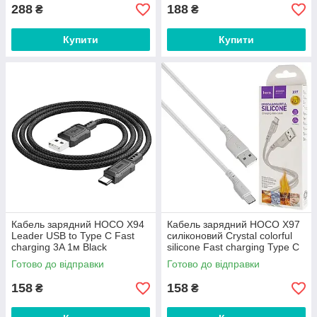
288
188
₴
₴
Купити
Купити
Кабель зарядний HOCO X94
Кабель зарядний HOCO X97
Leader USB to Type C Fast
силіконовий Crystal colorful
charging 3A 1м Black
silicone Fast charging Type C
3A 1м White
Готово до відправки
Готово до відправки
158
158
₴
₴