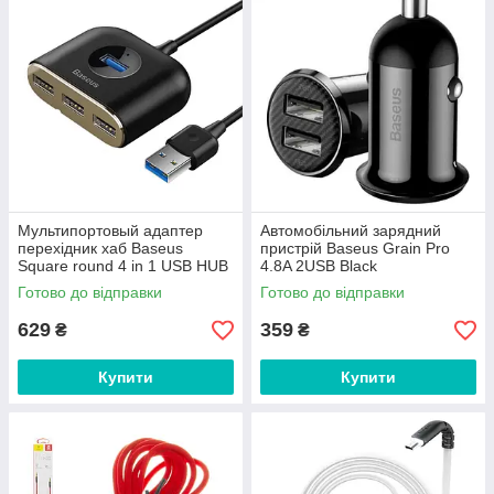
Мультипортовый адаптер
Автомобільний зарядний
перехідник хаб Baseus
пристрій Baseus Grain Pro
Square round 4 in 1 USB HUB
4.8A 2USB Black
Adapter (USB3.0 TO
Готово до відправки
Готово до відправки
USB3.0*1+USB2.0*3)
629
359
₴
₴
Купити
Купити