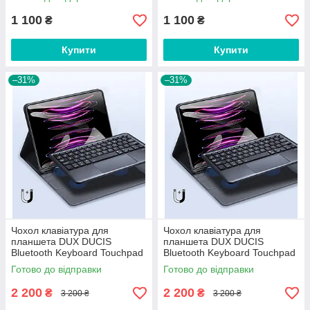
1 100
1 100
₴
₴
Купити
Купити
–31%
–31%
Чохол клавіатура для
Чохол клавіатура для
планшета DUX DUCIS
планшета DUX DUCIS
Bluetooth Keyboard Touchpad
Bluetooth Keyboard Touchpad
для Apple iPad Air 4 / 5 10.9''
для Apple iPad Pro 11'' 2018
Готово до відправки
Готово до відправки
2020 2022
2020 2021 2022 Black
2 200
2 200
₴
₴
3 200 ₴
3 200 ₴