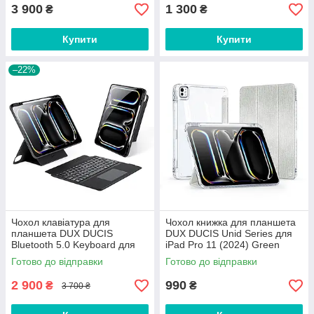
3 900
1 300
₴
₴
Купити
Купити
–22%
Чохол клавіатура для
Чохол книжка для планшета
планшета DUX DUCIS
DUX DUCIS Unid Series для
Bluetooth 5.0 Keyboard для
iPad Pro 11 (2024) Green
Apple iPad Pro 13 (2024)
Готово до відправки
Готово до відправки
A2926 A3007 A2925 з
підсвіткою
2 900
990
₴
₴
3 700 ₴