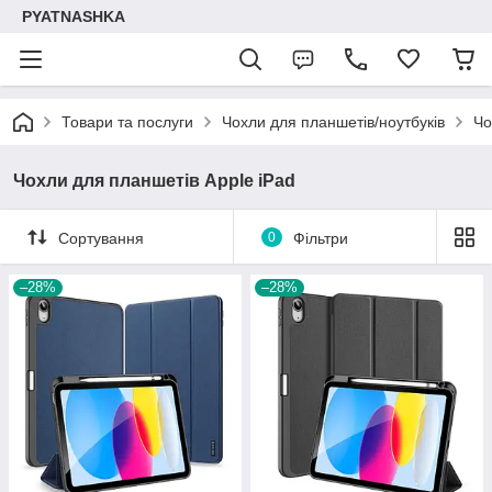
PYATNASHKA
Товари та послуги
Чохли для планшетів/ноутбуків
Чо
Чохли для планшетів Apple iPad
Сортування
0
Фільтри
–28%
–28%