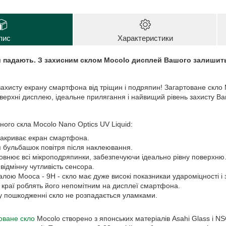
пис
Характеристики
и падають. З захисним склом Mocolo дисплей Вашого залишить
ту екрану смартфона від тріщин і подряпин! Загартоване скло M
оверхні дисплею, ідеальне прилягання і найвищий рівень захисту 
 скла Mocolo Nano Optics UV Liquid:
закриває екран смартфона.
 бульбашок повітря після наклеювання.
повнює всі мікроподряпинки, забезпечуючи ідеально рівну поверхню
відмінну чутливість сенсора.
алою Мооса - 9Н - скло має дуже високі показникаи удароміцності і з
D краї роблять його непомітним на дисплеї смартфона.
 пошкодженні скло не розпадається уламками.
оване скло
Mocolo створено з японських матеріалів Asahi Glass і NSG