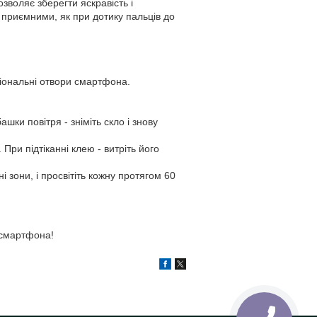
зволяє зберегти яскравість і
 приємними, як при дотику пальців до
ціональні отвори смартфона.
шки повітря - зніміть скло і знову
При підтіканні клею - витріть його
 зони, і просвітіть кожну протягом 60
 смартфона!