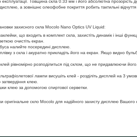
 експлуатації. Товщина скла 0.33 мм і його абсолютна прозорість до
 дисплею, а зовнішнє олеофобне покриття робить тактильні відчуття
вки захисного скла Mocolo Nano Optics UV Liquid:
клейки, що входить в комплект скла, захистіть динамік і інші функ
еткою очистіть екран.
тубуса налийте посередині дисплею.
 плівку з скла і акуратно прикладіть його на екран. Якщо видно бульба
клей рівномірно розподілиться під склом, що не придавлюючи його. 
ьтрафіолетової лампи висушіть клей - розділіть дисплей на 3 умовні
о затвердіння клею.
шки клею за допомогою спиртової серветки.
ригінальне скло Mocolo для надійного захисту дисплею Вашого