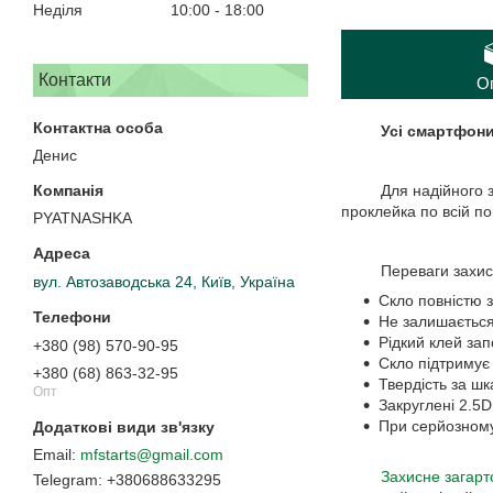
Неділя
10:00
18:00
Контакти
О
Усі смартфон
Денис
Для надійного захис
проклейка по всій п
PYATNASHKA
Переваги захисного
вул. Автозаводська 24, Київ, Україна
Скло повністю 
Не залишається
Рідкий клей за
+380 (98) 570-90-95
Скло підтримує 
+380 (68) 863-32-95
Твердість за шк
Опт
Закруглені 2.5
При серйозному
mfstarts@gmail.com
Захисне загарт
+380688633295