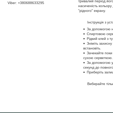
тривалий період його
+380688633295
насиченість кольору
"рідного" екрану.
Інструкція з устано
За допомогою на
Спиртовою серв
Рідкий клей з 
Зніміть захисну
встановіть.
Зачекайте поки 
сухою серветкою.
За допомогою ул
секунд до повног
Приберіть зали
Вибирайте тільки о