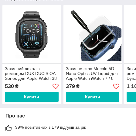
Захисний чохол з
Захисне скло Mocolo 5D
Захи
ремінцем DUX DUCIS OA
Nano Optics UV Liquid для
ремі
Series для Apple Watch 38
Apple Watch iWatch 7 / 8
Dyna
mm / 40 mm / 41 mm Black
45 mm Clear (0.33 мм)
Case
530
379
1 1
₴
₴
mm (
Купити
Купити
Про нас
99% позитивних з 179 відгуків за рік