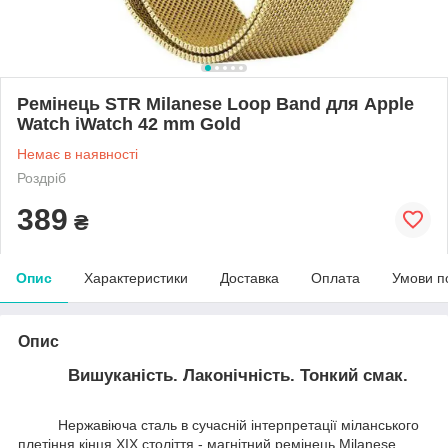
Ремінець STR Milanese Loop Band для Apple
Watch iWatch 42 mm Gold
Немає в наявності
Роздріб
389
₴
Опис
Характеристики
Доставка
Оплата
Умови п
Опис
Вишуканість. Лаконічність. Тонкий смак.
Нержавіюча сталь в сучасній інтерпретації міланського
плетіння кінця XIX століття - магнітний ремінець Milanese