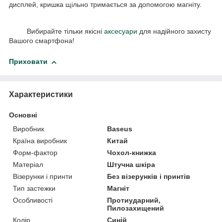
дисплей, кришка щільно тримається за допомогою магніту.
Вибирайте тільки якісні
аксесуари
для надійного захисту
Вашого смартфона!
Приховати
Характеристики
Основні
Виробник
Baseus
Країна виробник
Китай
Форм-фактор
Чохол-книжка
Матеріал
Штучна шкіра
Візерунки і принти
Без візерунків і принтів
Тип застежки
Магніт
Особливості
Протиударний,
Пилозахищений
Колір
Синій