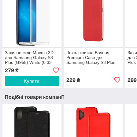
Захисне скло Mocolo 3D
Чохол книжка Baseus
Захи
для Samsung Galaxy S8
Premium Case для
для 
Plus (G955) White (0.33
Samsung Galaxy S8 Plus
Plus
мм)
(G955) Red
мм)
279
₴
229
299
₴
Купити
Подібні товари компанії