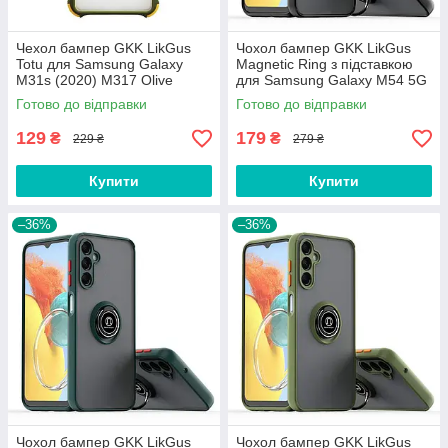
Чехол бампер GKK LikGus
Чохол бампер GKK LikGus
Totu для Samsung Galaxy
Magnetic Ring з підставкою
M31s (2020) M317 Olive
для Samsung Galaxy M54 5G
M546 Black
Готово до відправки
Готово до відправки
129
179
₴
₴
229 ₴
279 ₴
Купити
Купити
–36%
–36%
Чохол бампер GKK LikGus
Чохол бампер GKK LikGus