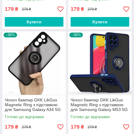
179
179
₴
₴
279 ₴
279 ₴
Купити
Купити
–36%
–36%
Чохол бампер GKK LikGus
Чохол бампер GKK LikGus
Magnetic Ring з підставкою
Magnetic Ring з підставкою
для Samsung Galaxy A34 5G
для Samsung Galaxy M53 5G
(2023) A346 Black
M536 Blue
Готово до відправки
Готово до відправки
179
179
₴
₴
279 ₴
279 ₴