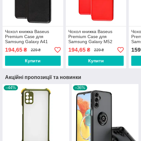
Чохол книжка Baseus
Чохол книжка Baseus
Чохо
Premium Case для
Premium Case для
Prem
Samsung Galaxy A41
Samsung Galaxy M52
Sams
(2020) A415 Black
(2021) M526 Red
(202
194,65
194,65
159
₴
₴
229 ₴
229 ₴
Купити
Купити
Акційні пропозиції та новинки
–44%
–36%