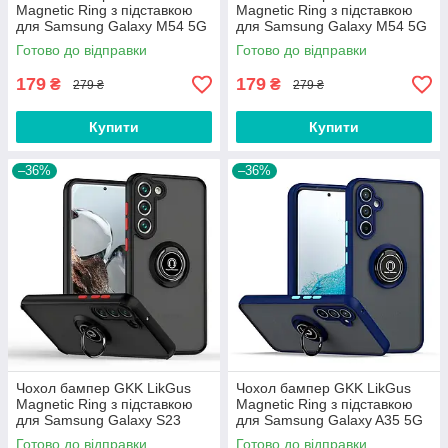
Magnetic Ring з підставкою
Magnetic Ring з підставкою
для Samsung Galaxy M54 5G
для Samsung Galaxy M54 5G
M546 Green
M546 Olive
Готово до відправки
Готово до відправки
179
179
₴
₴
279 ₴
279 ₴
Купити
Купити
–36%
–36%
Чохол бампер GKK LikGus
Чохол бампер GKK LikGus
Magnetic Ring з підставкою
Magnetic Ring з підставкою
для Samsung Galaxy S23
для Samsung Galaxy A35 5G
Black
Blue
Готово до відправки
Готово до відправки