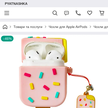
PYATNASHKA
Товари та послуги
Чохли для Apple AirPods
Чохли для
–46%