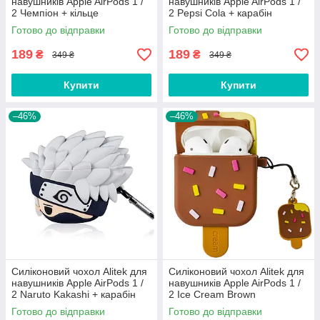
навушників Apple AirPods 1 /
навушників Apple AirPods 1 /
2 Чемпіон + кільце
2 Pepsi Cola + карабін
Готово до відправки
Готово до відправки
189
189
₴
₴
349 ₴
349 ₴
Купити
Купити
–46%
–46%
Силіконовий чохол Alitek для
Силіконовий чохол Alitek для
навушників Apple AirPods 1 /
навушників Apple AirPods 1 /
2 Naruto Kakashi + карабін
2 Ice Cream Brown
Готово до відправки
Готово до відправки