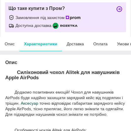
Що таке купити з Пром?
Замовлення під захистом
Доступна доставка
Опис
Характеристики
Доставка
Оплата
Умови 
Опис
Силіконовий чохол Alitek для навушників
Apple AirPods
Додаємо позитивних емоцій! Чохол для навушників
AirPods буде надійно захищати зарядний кейс від подряпин і
тріщин.
Аксесуар
точно відповідає габаритам зарядного кейсу
Apple AirPods, тісно прилягає, його легко знімати та одягайти.
Для підзарядки наушників чохол знімати не потрібно.
Особливості чохлів Alitek для AirPods: