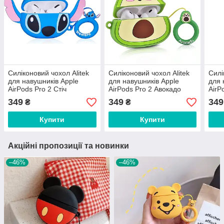
Силіконовий чохол Alitek
Силіконовий чохол Alitek
Силі
для навушників Apple
для навушників Apple
для 
AirPods Pro 2 Стіч
AirPods Pro 2 Авокадо
AirP
Стар
349
349
349
₴
₴
Купити
Купити
Акційні пропозиції та новинки
–46%
–46%