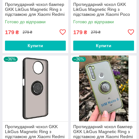
Протиударний чохол бампер
Протиударний чохол GKK
GKK LikGus Magnetic Ring з
LikGus Magnetic Ring з
підставкою для Xiaomi Redmi
підставкою для Xiaomi Poco
Note 12 Pro 5G Olive
X3 / X3 Pro Green
Готово до відправки
Готово до відправки
179
179
₴
₴
279 ₴
279 ₴
Купити
Купити
–36%
–36%
Протиударний чохол GKK
Протиударний чохол бампер
LikGus Magnetic Ring з
GKK LikGus Magnetic Ring з
підставкою для Xiaomi Redmi
підставкою для Xiaomi Redmi