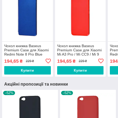
Чохол книжка Baseus
Чохол книжка Baseus
Чохо
Premium Case для Xiaomi
Premium Case для Xiaomi
Prem
Redmi Note 8 Pro Blue
Mi A3 Pro / Mi CC9 / Mi 9
Redm
Lite Red
194,65
194,65
194
₴
₴
229 ₴
229 ₴
Купити
Купити
Акційні пропозиції та новинки
–52%
–52%