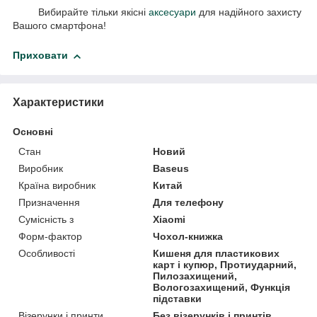
Вибирайте тільки якісні
аксесуари
для надійного захисту
Вашого смартфона!
Приховати
Характеристики
Основні
Стан
Новий
Виробник
Baseus
Країна виробник
Китай
Призначення
Для телефону
Сумісність з
Xiaomi
Форм-фактор
Чохол-книжка
Особливості
Кишеня для пластикових
карт і купюр, Протиударний,
Пилозахищений,
Вологозахищений, Функція
підставки
Візерунки і принти
Без візерунків і принтів