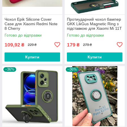
Чохол Epik Silicone Cover
Протиударний чохол бампер
Case для Xiaomi Redmi Note
GKK LikGus Magnetic Ring з
8 Cherry
підставкою для Xiaomi Mi 11T
/ Mi 11T Pro Green
Готово до відправки
Готово до відправки
109,92
179
₴
₴
229 ₴
279 ₴
Купити
Купити
–36%
–36%