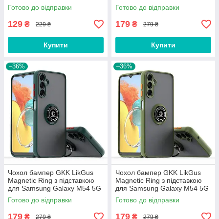
M546 Black
Готово до відправки
Готово до відправки
129
179
₴
₴
229 ₴
279 ₴
Купити
Купити
–36%
–36%
Чохол бампер GKK LikGus
Чохол бампер GKK LikGus
Magnetic Ring з підставкою
Magnetic Ring з підставкою
для Samsung Galaxy M54 5G
для Samsung Galaxy M54 5G
M546 Green
M546 Olive
Готово до відправки
Готово до відправки
179
179
₴
₴
279 ₴
279 ₴