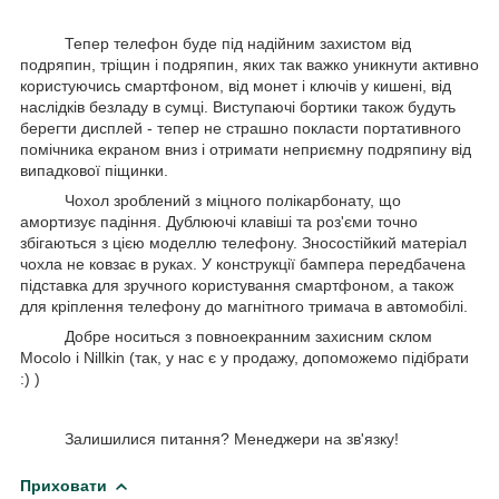
Тепер телефон буде під надійним захистом від
подряпин, тріщин і подряпин, яких так важко уникнути активно
користуючись смартфоном, від монет і ключів у кишені, від
наслідків безладу в сумці. Виступаючі бортики також будуть
берегти дисплей - тепер не страшно покласти портативного
помічника екраном вниз і отримати неприємну подряпину від
випадкової піщинки.
Чохол зроблений з міцного полікарбонату, що
амортизує падіння. Дублюючі клавіші та роз'єми точно
збігаються з цією моделлю телефону. Зносостійкий матеріал
чохла не ковзає в руках. У конструкції бампера передбачена
підставка для зручного користування смартфоном, а також
для кріплення телефону до магнітного тримача в автомобілі.
Добре носиться з повноекранним захисним склом
Mocolo і Nillkin (так, у нас є у продажу, допоможемо підібрати
:) )
Залишилися питання? Менеджери на зв'язку!
Приховати