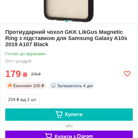
Протиударний чохол GKK LikGus Magnetic
Ring з підставкою для Samsung Galaxy A10s
2019 A107 Black
Готово до відправки
Опт і роздріб
179
₴
279 ₴
Економія
100 ₴
Залишилось
4 дні
259 ₴
від 2 шт.
Купити
або
Купити з