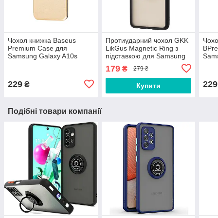
Чохол книжка Baseus
Протиударний чохол GKK
Чохо
Premium Case для
LikGus Magnetic Ring з
BPr
Samsung Galaxy A10s
підставкою для Samsung
Sams
(2019) A107 Gold
Galaxy A10s (2019) A107
(201
179
₴
279 ₴
Black
229
229
₴
Купити
Подібні товари компанії