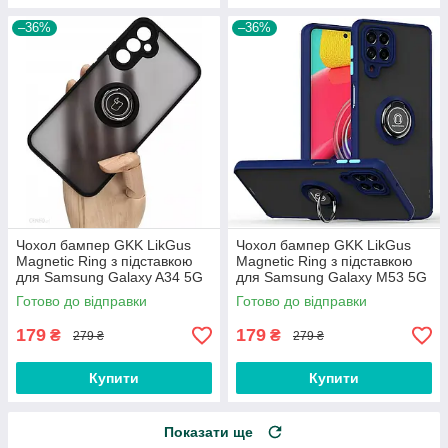
–36%
–36%
Чохол бампер GKK LikGus
Чохол бампер GKK LikGus
Magnetic Ring з підставкою
Magnetic Ring з підставкою
для Samsung Galaxy A34 5G
для Samsung Galaxy M53 5G
(2023) A346 Black
M536 Blue
Готово до відправки
Готово до відправки
179
179
₴
₴
279 ₴
279 ₴
Купити
Купити
Показати ще