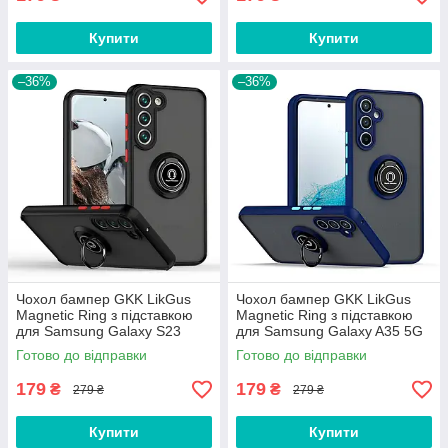
Купити
Купити
–36%
–36%
Чохол бампер GKK LikGus
Чохол бампер GKK LikGus
Magnetic Ring з підставкою
Magnetic Ring з підставкою
для Samsung Galaxy S23
для Samsung Galaxy A35 5G
Black
Blue
Готово до відправки
Готово до відправки
179
179
₴
₴
279 ₴
279 ₴
Купити
Купити