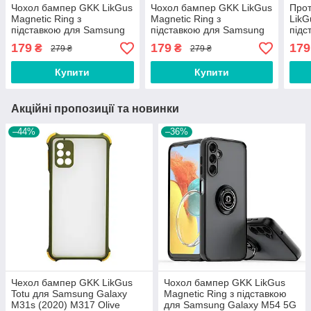
Чохол бампер GKK LikGus
Чохол бампер GKK LikGus
Про
Magnetic Ring з
Magnetic Ring з
LikG
підставкою для Samsung
підставкою для Samsung
підс
Galaxy A32 4G (2021)
Galaxy A32 4G (2021)
Gala
179
179
179
₴
₴
279 ₴
279 ₴
A325 Black with Red
A325 Blue
Blac
Купити
Купити
Акційні пропозиції та новинки
–44%
–36%
Чехол бампер GKK LikGus
Чохол бампер GKK LikGus
Totu для Samsung Galaxy
Magnetic Ring з підставкою
M31s (2020) M317 Olive
для Samsung Galaxy M54 5G