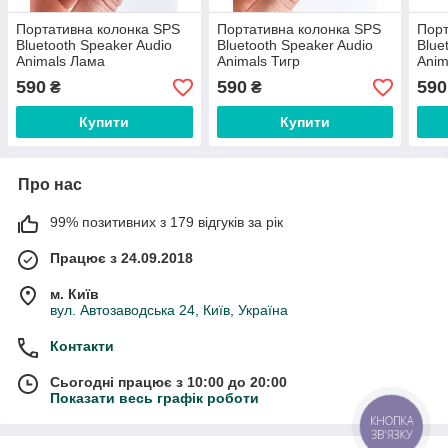
Портативна колонка SPS
Портативна колонка SPS
Порт
Bluetooth Speaker Audio
Bluetooth Speaker Audio
Blue
Animals Лама
Animals Тигр
Anim
590
590
590
₴
₴
Купити
Купити
Про нас
99% позитивних з 179 відгуків за рік
Працює з 24.09.2018
м. Київ
вул. Автозаводська 24, Київ, Україна
Контакти
Сьогодні працює з 10:00 до 20:00
Показати весь графік роботи
КНОПКА
ЗВ'ЯЗКУ