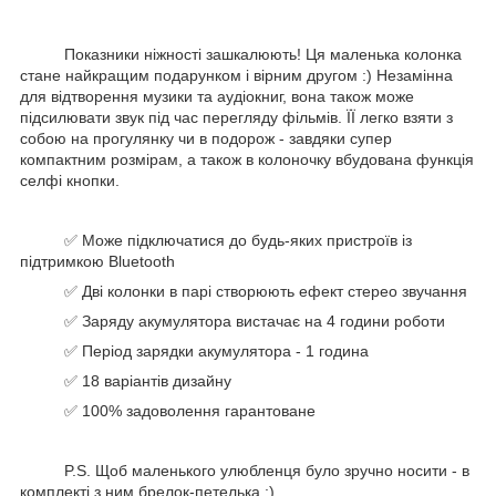
Показники ніжності зашкалюють! Ця маленька колонка
стане найкращим подарунком і вірним другом :) Незамінна
для відтворення музики та аудіокниг, вона також може
підсилювати звук під час перегляду фільмів. ЇЇ легко взяти з
собою на прогулянку чи в подорож - завдяки супер
компактним розмірам, а також в колоночку вбудована функція
селфі кнопки.
✅ Може підключатися до будь-яких пристроїв із
підтримкою Bluetooth
✅ Дві колонки в парі створюють ефект стерео звучання
✅ Заряду акумулятора вистачає на 4 години роботи
✅ Період зарядки акумулятора - 1 година
✅ 18 варіантів дизайну
✅ 100% задоволення гарантоване
P.S. Щоб маленького улюбленця було зручно носити - в
комплекті з ним брелок-петелька :)