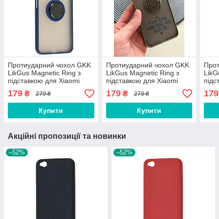
Протиударний чохол GKK
Протиударний чохол GKK
Про
LikGus Magnetic Ring з
LikGus Magnetic Ring з
LikG
підставкою для Xiaomi
підставкою для Xiaomi
підс
Redmi Note 10 Pro / Note
Redmi 10C / Poco C40
Redm
179
179
179
₴
₴
279 ₴
279 ₴
10 Pro Max Blue
Olive
Купити
Купити
Акційні пропозиції та новинки
–52%
–52%