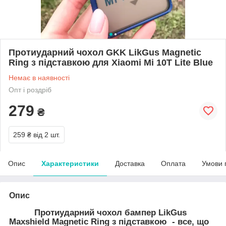
Протиударний чохол GKK LikGus Magnetic
Ring з підставкою для Xiaomi Mi 10T Lite Blue
Немає в наявності
Опт і роздріб
279
₴
259 ₴
від 2 шт.
Опис
Характеристики
Доставка
Оплата
Умови 
Опис
Протиударний чохол бампер LikGus
Maxshield Magnetic Ring з підставкою - все, що