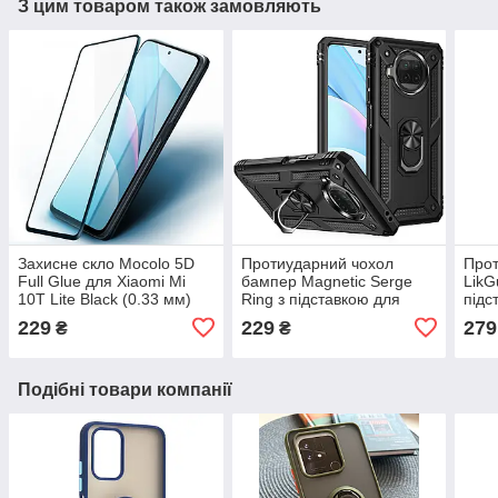
З цим товаром також замовляють
Захисне скло Mocolo 5D
Протиударний чохол
Про
Full Glue для Xiaomi Mi
бампер Magnetic Serge
LikG
10T Lite Black (0.33 мм)
Ring з підставкою для
підс
Xiaomi Mi 10T Lite Black
10T 
229
229
279
₴
₴
Подібні товари компанії