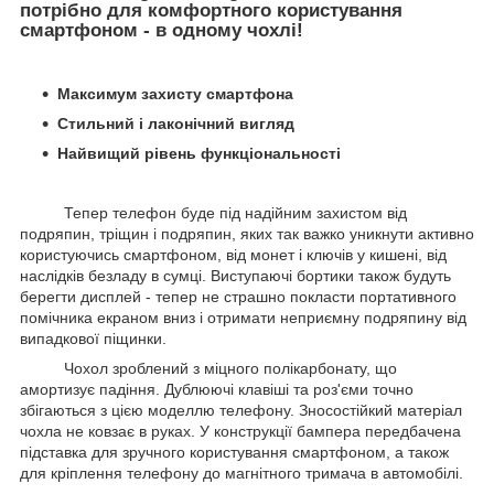
потрібно для комфортного користування
смартфоном - в одному чохлі!
Максимум захисту смартфона
Стильний і лаконічний вигляд
Найвищий рівень функціональності
Тепер телефон буде під надійним захистом від
подряпин, тріщин і подряпин, яких так важко уникнути активно
користуючись смартфоном, від монет і ключів у кишені, від
наслідків безладу в сумці. Виступаючі бортики також будуть
берегти дисплей - тепер не страшно покласти портативного
помічника екраном вниз і отримати неприємну подряпину від
випадкової піщинки.
Чохол зроблений з міцного полікарбонату, що
амортизує падіння. Дублюючі клавіші та роз'єми точно
збігаються з цією моделлю телефону. Зносостійкий матеріал
чохла не ковзає в руках. У конструкції бампера передбачена
підставка для зручного користування смартфоном, а також
для кріплення телефону до магнітного тримача в автомобілі.