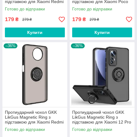
підставкою для Xiaomi Redmi
підставкою для Xiaomi Poco
Note 12 Pro 5G Olive
X3 / X3 Pro Green
Готово до відправки
Готово до відправки
179
179
₴
₴
279 ₴
279 ₴
Купити
Купити
–36%
–36%
Протиударний чохол GKK
Протиударний чохол GKK
LikGus Magnetic Ring з
LikGus Magnetic Ring з
підставкою для Xiaomi Redmi
підставкою для Xiaomi 12 Pro
Note 9 5G / 9T Black
Black
Готово до відправки
Готово до відправки