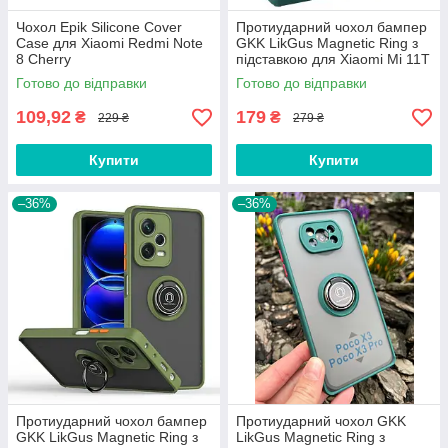
Чохол Epik Silicone Cover
Протиударний чохол бампер
Case для Xiaomi Redmi Note
GKK LikGus Magnetic Ring з
8 Cherry
підставкою для Xiaomi Mi 11T
/ Mi 11T Pro Green
Готово до відправки
Готово до відправки
109,92
179
₴
₴
229 ₴
279 ₴
Купити
Купити
–36%
–36%
Протиударний чохол бампер
Протиударний чохол GKK
GKK LikGus Magnetic Ring з
LikGus Magnetic Ring з