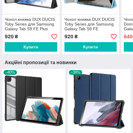
Чохол книжка DUX DUCIS
Чохол книжка DUX DUCIS
Чохо
Toby Series для Samsung
Toby Series для Samsung
Domo
Galaxy Tab S9 FE Plus
Galaxy Tab S9 FE
Gala
12.4'' Black
(X510/X516B) 10.9'' Blue
T975
920
920
640
₴
₴
Купити
Купити
Акційні пропозиції та новинки
–40%
–38%