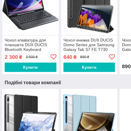
Чохол клавіатура для
Чохол книжка DUX DUCIS
Чохо
планшета DUX DUCIS
Domo Series для Samsung
Domo
Bluetooth Keyboard
Galaxy Tab S7 FE T730
Gala
Touchpad для Samsung
12.4'' Black
12.4'
2 300
640
₴
₴
3 500 ₴
890 ₴
Galaxy Tab S7 FE T730
12.4'' Black
890
Купити
Купити
Подібні товари компанії