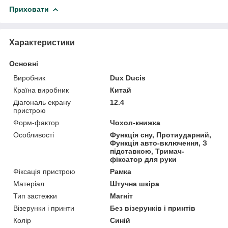
Приховати
Характеристики
Основні
Виробник
Dux Ducis
Країна виробник
Китай
Діагональ екрану
12.4
пристрою
Форм-фактор
Чохол-книжка
Особливості
Функція сну, Протиударний,
Функція авто-включення, З
підставкою, Тримач-
фіксатор для руки
Фіксація пристрою
Рамка
Матеріал
Штучна шкіра
Тип застежки
Магніт
Візерунки і принти
Без візерунків і принтів
Колір
Синій