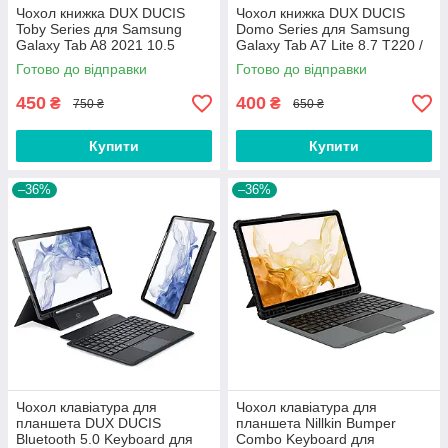
Чохол книжка DUX DUCIS
Чохол книжка DUX DUCIS
Toby Series для Samsung
Domo Series для Samsung
Galaxy Tab A8 2021 10.5
Galaxy Tab A7 Lite 8.7 T220 /
Black
T225 / T227 Blue
Готово до відправки
Готово до відправки
450
400
₴
₴
750 ₴
650 ₴
Купити
Купити
–36%
–36%
Чохол клавіатура для
Чохол клавіатура для
планшета DUX DUCIS
планшета Nillkin Bumper
Bluetooth 5.0 Keyboard для
Combo Keyboard для