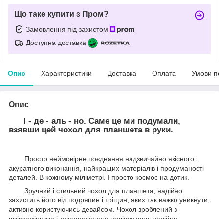
Що таке купити з Пром?
Замовлення під захистом
Доступна доставка
Опис
Характеристики
Доставка
Оплата
Умови п
Опис
І - де - аль - но. Саме це ми подумали,
взявши цей чохол для планшета в руки.
Просто неймовірне поєднання надзвичайно якісного і
акуратного виконання, найкращих матеріалів і продуманості
деталей. В кожному міліметрі. І просто космос на дотик.
Зручний і стильний чохол для планшета, надійно
захистить його від подряпин і тріщин, яких так важко уникнути,
активно користуючись девайсом. Чохол зроблений з
шкірзамінника і текстурованого поліуретану, надійно