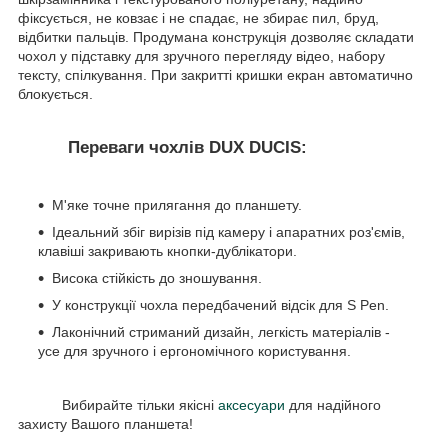
фіксується, не ковзає і не спадає, не збирає пил, бруд,
відбитки пальців. Продумана конструкція дозволяє складати
чохол у підставку для зручного перегляду відео, набору
тексту, спілкування. При закритті кришки екран автоматично
блокується.
Переваги чохлів DUX DUCIS:
М'яке точне прилягання до планшету.
Ідеальний збіг вирізів під камеру і апаратних роз'ємів,
клавіші закривають кнопки-дублікатори.
Висока стійкість до зношування.
У конструкції чохла передбачений відсік для S Pen.
Лаконічний стриманий дизайн, легкість матеріалів -
усе для зручного і ергономічного користування.
Вибирайте тільки якісні
аксесуари
для надійного
захисту Вашого планшета!