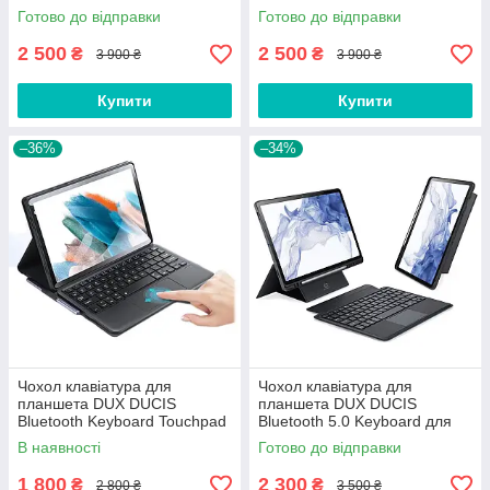
Samsung Galaxy Tab S7 Plus /
Samsung Galaxy Tab S7 Plus /
Готово до відправки
Готово до відправки
S7 FE / S8 Plus 12.4''
S7 FE 12.4'' з підсвіткою
2 500
2 500
₴
₴
3 900 ₴
3 900 ₴
Купити
Купити
–36%
–34%
Чохол клавіатура для
Чохол клавіатура для
планшета DUX DUCIS
планшета DUX DUCIS
Bluetooth Keyboard Touchpad
Bluetooth 5.0 Keyboard для
для Samsung Galaxy Tab A8
Samsung Galaxy Tab S7 / S8
В наявності
Готово до відправки
10.5 X200/X205
11'' (X700/X706/T870/T87)
Black
1 800
2 300
₴
₴
2 800 ₴
3 500 ₴