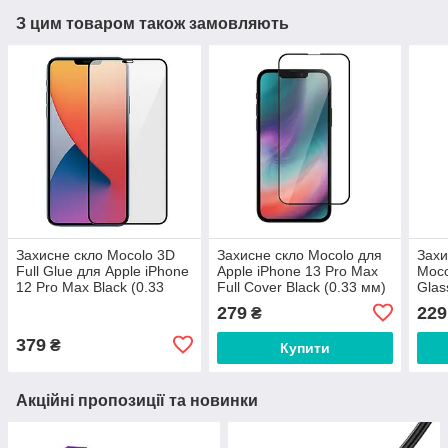
З цим товаром також замовляють
Захисне скло Mocolo 3D
Захисне скло Mocolo для
Захи
Full Glue для Apple iPhone
Apple iPhone 13 Pro Max
Moco
12 Pro Max Black (0.33
Full Cover Black (0.33 мм)
Glas
мм)
Pro 
279
229
₴
379
₴
Купити
Акційні пропозиції та новинки