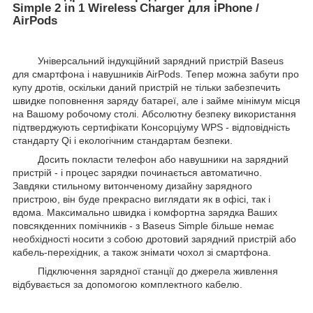
Simple 2 in 1 Wireless Charger для iPhone /
AirPods
Універсальний індукційний зарядний пристрій Baseus
для смартфона і навушників AirPods. Тепер можна забути про
купу дротів, оскільки даний пристрій не тільки забезпечить
швидке поповнення заряду батареї, але і займе мінімум місця
на Вашому робочому столі. Абсолютну безпеку використання
підтверджують сертифікати Консорціуму WPS - відповідність
стандарту Qi і екологічним стандартам безпеки.
Досить покласти телефон або навушники на зарядний
пристрій - і процес зарядки починається автоматично.
Завдяки стильному витонченому дизайну зарядного
пристрою, він буде прекрасно виглядати як в офісі, так і
вдома. Максимально швидка і комфортна зарядка Ваших
повсякденних помічників - з Baseus Simple більше немає
необхідності носити з собою дротовий зарядний пристрій або
кабель-перехідник, а також знімати чохол зі смартфона.
Підключення зарядної станції до джерела живлення
відбувається за допомогою комплектного кабелю.