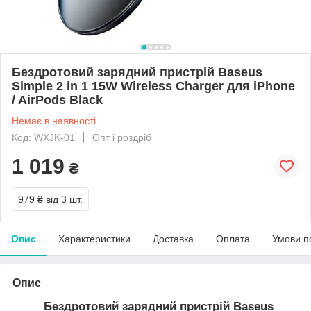
Бездротовий зарядний пристрій Baseus
Simple 2 in 1 15W Wireless Charger для iPhone
/ AirPods Black
Немає в наявності
Код: WXJK-01
Опт і роздріб
1 019
₴
979 ₴
від 3 шт.
Опис
Характеристики
Доставка
Оплата
Умови п
Опис
Бездротовий зарядний пристрій Baseus