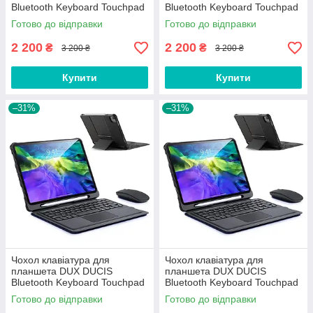
Bluetooth Keyboard Touchpad
Bluetooth Keyboard Touchpad
для Apple iPad Pro 11'' (2020)
для Apple iPad Pro 11'' (2018)
Готово до відправки
Готово до відправки
Black
Black
2 200
2 200
₴
₴
3 200 ₴
3 200 ₴
Купити
Купити
–31%
–31%
Чохол клавіатура для
Чохол клавіатура для
планшета DUX DUCIS
планшета DUX DUCIS
Bluetooth Keyboard Touchpad
Bluetooth Keyboard Touchpad
для Apple iPad Air 4 10.9''
для Apple iPad Pro 11'' (2018 /
Готово до відправки
Готово до відправки
(2020) Black
2021 / 2022) Black