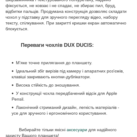
фіксується, не ковзає і не спадає, не збирає пил, бруд,
відбитки пальців. Продумана конструкція дозволяє складати
чохол у підставку для зручного перегляду відео, набору
тексту, спілкування. При закритті кришки екран автоматично
блокується.
Переваги чохлів DUX DUCIS:
М'яке точне прилягання до планшету.
Ідеальний збіг вирізів під камеру і апаратних роз'ємів,
клавіші закривають кнопки-дублікатори.
Висока стійкість до зношування.
У конструкції чохла передбачений відсік для Apple
Pensil.
Лаконічний стриманий дизайн, легкість матеріалів -
усе для зручного і ергономічного користування.
Вибирайте тільки якісні
аксесуари
для надійного
захисту Вашого планшета!