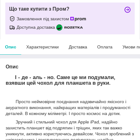
Що таке купити з Пром?
Замовлення під захистом
Доступна доставка
Опис
Характеристики
Доставка
Оплата
Умови п
Опис
І - де - аль - но. Саме це ми подумали,
взявши цей чохол для планшета в руки.
Просто неймовірне поєднання надзвичайно якісного і
акуратного виконання, найкращих матеріалів і продуманості
деталей. В кожному міліметрі. І просто космос на дотик.
Зручний і стильний чохол для Apple iPad, надійно
захистить планшет від подряпин і тріщин, яких так важко
уникнути, активно користуючись девайсом. Чохол зроблений з
шкірзамінника і текстурованого поліуретану, надійно