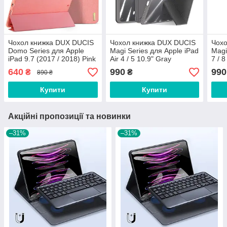
Чохол книжка DUX DUCIS
Чохол книжка DUX DUCIS
Чохо
Domo Series для Apple
Magi Series для Apple iPad
Magi
iPad 9.7 (2017 / 2018) Pink
Air 4 / 5 10.9" Gray
7 / 8
640
990
990
₴
₴
890 ₴
Купити
Купити
Акційні пропозиції та новинки
–31%
–31%