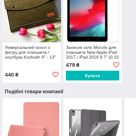
Універсальний чохол з
Захисне скло Mocolo для
фетру для планшета /
планшета New Apple iPad
ноутбука Kozhukh 9" - 13"
2017 / iPad 2018 9.7" (0.33
Big Green (350*250 mm)
мм)
479
₴
440
₴
Купити
Подібні товари компанії