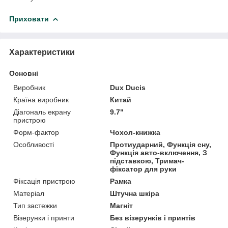
Приховати
Характеристики
Основні
Виробник
Dux Ducis
Країна виробник
Китай
Діагональ екрану
9.7"
пристрою
Форм-фактор
Чохол-книжка
Особливості
Протиударний, Функція сну,
Функція авто-включення, З
підставкою, Тримач-
фіксатор для руки
Фіксація пристрою
Рамка
Матеріал
Штучна шкіра
Тип застежки
Магніт
Візерунки і принти
Без візерунків і принтів