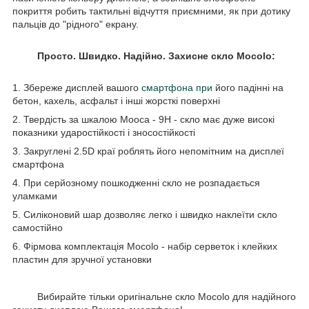
покриття робить тактильні відчуття приємними, як при дотику
пальців до "рідного" екрану.
Просто. Швидко. Надійно. Захисне скло Mocolo:
1. Збереже дисплей вашого
смартфона при
його падінні на
бетон, кахель, асфальт і інші жорсткі поверхні
2. Твердість за шкалою Мооса - 9Н - скло має дуже високі
показники ударостійкості і зносостійкості
3. Закруглені 2.5D краї роблять його непомітним на дисплеї
смартфона
4. При серйозному пошкодженні скло не розпадається
уламками
5. Силіконовий шар дозволяє легко і швидко наклеїти скло
самостійно
6. Фірмова комплектація Mocolo - набір серветок і клейких
пластин для зручної установки
Вибирайте тільки оригінальне скло Mocolo для надійного