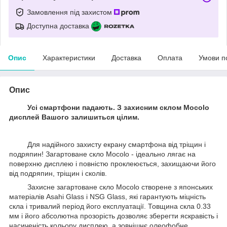
Замовлення під захистом
Доступна доставка
Опис
Характеристики
Доставка
Оплата
Умови п
Опис
Усі смартфони падають. З захисним склом Mocolo
дисплей Вашого залишиться цілим.
Для надійного захисту екрану смартфона від тріщин і
подряпин! Загартоване скло Mocolo - ідеально лягає на
поверхню дисплею і повністю проклеюється, захищаючи його
від подряпин, тріщин і сколів.
Захисне загартоване скло Mocolo створене з японських
матеріалів Asahi Glass і NSG Glass, які гарантують міцність
скла і тривалий період його експлуатації. Товщина скла 0.33
мм і його абсолютна прозорість дозволяє зберегти яскравість і
насиченість кольору дисплею, а зовнішнє олеофобне