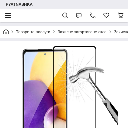
PYATNASHKA
Товари та послуги
Захисне загартоване скло
Захисн