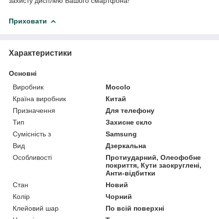
захисту дисплею Вашого смартфона!
Приховати
Характеристики
Основні
Виробник
Mocolo
Країна виробник
Китай
Призначення
Для телефону
Тип
Захисне скло
Сумісність з
Samsung
Вид
Дзеркальна
Особливості
Протиударний, Олеофобне
покриття, Кути заокруглені,
Анти-відбитки
Стан
Новий
Колір
Чорний
Клейовий шар
По всій поверхні