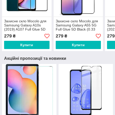
Захисне скло Mocolo для
Захисне скло Mocolo для
Захи
Samsung Galaxy A10s
Samsung Galaxy A55 5G
Sams
(2019) A107 Full Glue 5D
Full Glue 5D Black (0.33
(202
Black (0.33 мм)
мм)
Blac
279
279
279
₴
₴
Купити
Купити
Акційні пропозиції та новинки