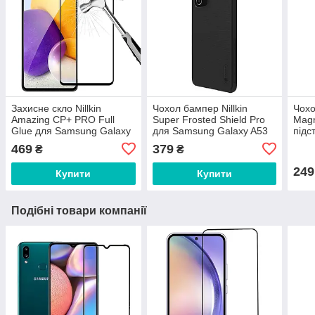
Захисне скло Nillkin
Чохол бампер Nillkin
Чохо
Amazing CP+ PRO Full
Super Frosted Shield Pro
Magn
Glue для Samsung Galaxy
для Samsung Galaxy A53
підс
A53 5G Black (0.33 mm)
5G Black
Gala
469
379
₴
₴
249
Купити
Купити
Подібні товари компанії