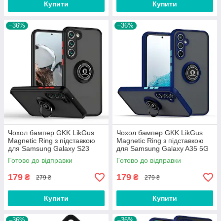
Купити
Купити
–36%
–36%
Чохол бампер GKK LikGus
Чохол бампер GKK LikGus
Magnetic Ring з підставкою
Magnetic Ring з підставкою
для Samsung Galaxy S23
для Samsung Galaxy A35 5G
Black
Blue
Готово до відправки
Готово до відправки
179
179
₴
₴
279 ₴
279 ₴
Купити
Купити
–36%
–36%