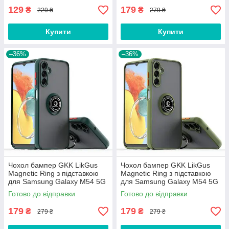
129
179
₴
₴
229 ₴
279 ₴
Купити
Купити
–36%
–36%
Чохол бампер GKK LikGus
Чохол бампер GKK LikGus
Magnetic Ring з підставкою
Magnetic Ring з підставкою
для Samsung Galaxy M54 5G
для Samsung Galaxy M54 5G
M546 Green
M546 Olive
Готово до відправки
Готово до відправки
179
179
₴
₴
279 ₴
279 ₴