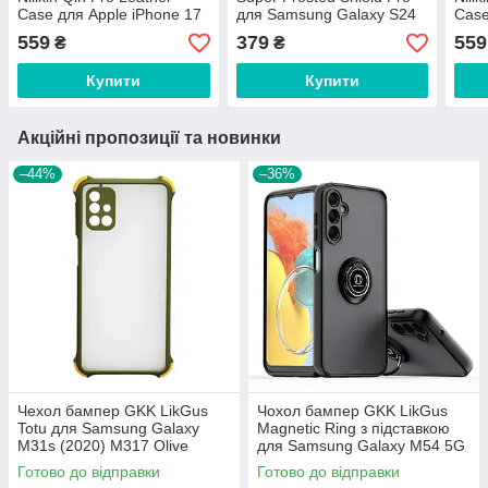
Case для Apple iPhone 17
для Samsung Galaxy S24
Case
Pro Black
Black
A56 
559
379
559
₴
₴
Купити
Купити
Акційні пропозиції та новинки
–44%
–36%
Чехол бампер GKK LikGus
Чохол бампер GKK LikGus
Totu для Samsung Galaxy
Magnetic Ring з підставкою
M31s (2020) M317 Olive
для Samsung Galaxy M54 5G
M546 Black
Готово до відправки
Готово до відправки