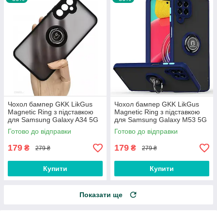
Чохол бампер GKK LikGus
Чохол бампер GKK LikGus
Magnetic Ring з підставкою
Magnetic Ring з підставкою
для Samsung Galaxy A34 5G
для Samsung Galaxy M53 5G
(2023) A346 Black
M536 Blue
Готово до відправки
Готово до відправки
179
179
₴
₴
279 ₴
279 ₴
Купити
Купити
Показати ще