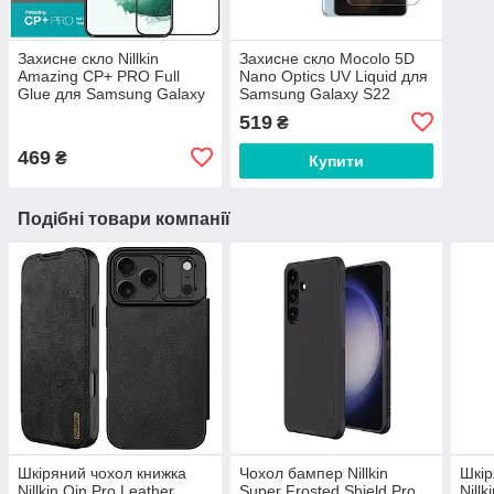
Захисне скло Nillkin
Захисне скло Mocolo 5D
Amazing CP+ PRO Full
Nano Optics UV Liquid для
Glue для Samsung Galaxy
Samsung Galaxy S22
S22 S901B Black (0.33
(S901) Clear (0.33 мм)
519
₴
mm)
469
₴
Купити
Подібні товари компанії
Шкіряний чохол книжка
Чохол бампер Nillkin
Шкір
Nillkin Qin Pro Leather
Super Frosted Shield Pro
Nill