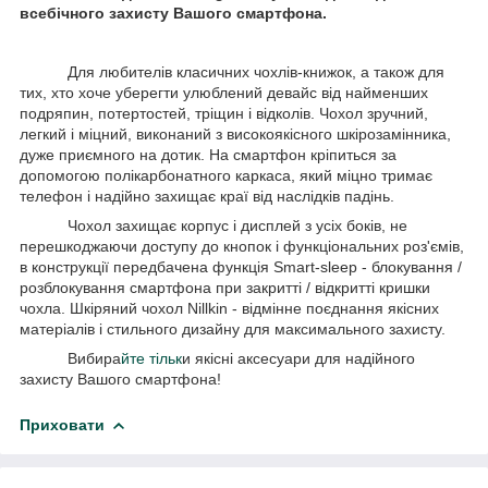
всебічного захисту Вашого смартфона.
Для любителів класичних чохлів-книжок, а також для
тих, хто хоче уберегти улюблений девайс від найменших
подряпин, потертостей, тріщин і відколів. Чохол зручний,
легкий і міцний, виконаний з високоякісного шкірозамінника,
дуже приємного на дотик. На смартфон кріпиться за
допомогою полікарбонатного каркаса, який міцно тримає
телефон і надійно захищає краї від наслідків падінь.
Чохол захищає корпус і дисплей з усіх боків, не
перешкоджаючи доступу до кнопок і функціональних роз'ємів,
в конструкції передбачена функція Smart-sleep - блокування /
розблокування смартфона при закритті / відкритті кришки
чохла. Шкіряний чохол Nillkin - відмінне поєднання якісних
матеріалів і стильного дизайну для максимального захисту.
Вибира
йте тільк
и якісні аксесуари для надійного
захисту Вашого смартфона!
Приховати