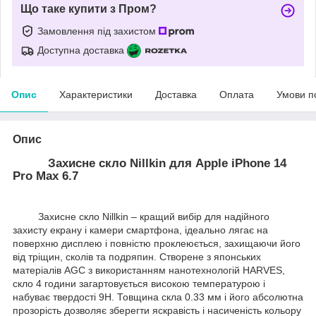
Що таке купити з Пром?
Замовлення під захистом
Доступна доставка
Опис
Характеристики
Доставка
Оплата
Умови п
Опис
Захисне скло Nillkin для Apple iPhone 14
Pro Max 6.7
Захисне скло Nillkin – кращий вибір для надійного
захисту екрану і камери смартфона, ідеально лягає на
поверхню дисплею і повністю проклеюється, захищаючи його
від тріщин, сколів та подряпин. Створене з японських
матеріалів AGC з використанням нанотехнологій HARVES,
скло 4 години загартовується високою температурою і
набуває твердості 9Н. Товщина скла 0.33 мм і його абсолютна
прозорість дозволяє зберегти яскравість і насиченість кольору