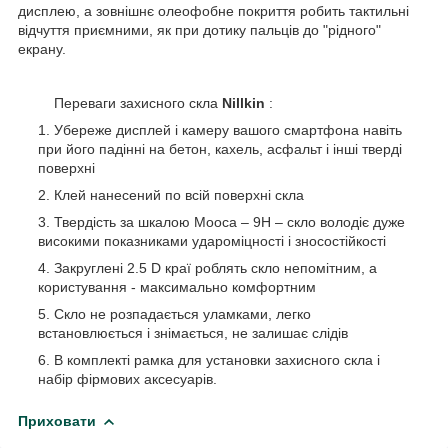
дисплею, а зовнішнє олеофобне покриття робить тактильні
відчуття приємними, як при дотику пальців до "рідного"
екрану.
Переваги захисного скла
Nillkin
:
Убереже дисплей і камеру вашого смартфона навіть
при його падінні на бетон, кахель, асфальт і інші тверді
поверхні
Клей нанесений по всій поверхні скла
Твердість за шкалою Мооса – 9Н – скло володіє дуже
високими показниками удароміцності і зносостійкості
Закруглені 2.5 D краї роблять скло непомітним, а
користування - максимально комфортним
Скло не розпадається уламками, легко
встановлюється і знімається, не залишає слідів
В комплекті рамка для установки захисного скла і
набір фірмових аксесуарів.
Приховати