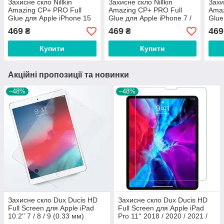
Захисне скло Nillkin
Захисне скло Nillkin
Захи
Amazing CP+ PRO Full
Amazing CP+ PRO Full
Amaz
Glue для Apple iPhone 15
Glue для Apple iPhone 7 /
Glue
Pro 6.1'' 2023 Black (0.33
SE 2020 White (0.33 mm)
6.1'
469
469
469
₴
₴
mm)
Купити
Купити
Акційні пропозиції та новинки
–48%
–48%
Захисне скло Dux Ducis HD
Захисне скло Dux Ducis HD
Full Screen для Apple iPad
Full Screen для Apple iPad
10.2'' 7 / 8 / 9 (0.33 мм)
Pro 11'' 2018 / 2020 / 2021 /