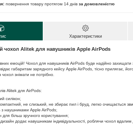
повернення товару протягом 14 днів
за домовленістю
пис
Характеристики
хол Alitek для навушників Apple AirPods
них емоцій! Чохол для навушників AirPods буде надійно захищати з
відає габаритам зарядного кейсу Apple AirPods, тісно прилягає, його
 чохол знімати не потрібно.
ів Alitek для AirPods:
ий силікон;
компактний, не слизький, не збирає пил і бруд, легко очищається 
 з наушниками Apple AirPods;
н для більш зручного користування;
дизайн додає навушникам індивідуальності, роблячи чохол вдалим