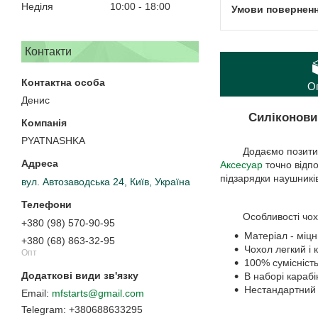
Неділя
10:00
18:00
Контакти
О
Денис
Силіконовий чо
PYATNASHKA
Додаємо позитив
Аксесуар
точно відпо
підзарядки наушників
вул. Автозаводська 24, Київ, Україна
Особливості чохл
+380 (98) 570-90-95
Матеріал - міцн
+380 (68) 863-32-95
Чохол легкий і 
Опт
100% сумісність
В наборі карабі
Нестандартний 
mfstarts@gmail.com
+380688633295