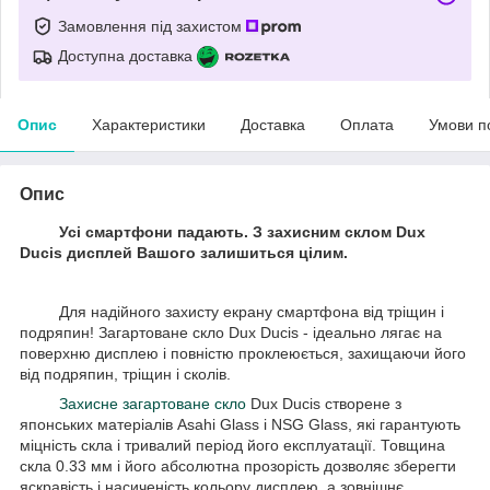
Замовлення під захистом
Доступна доставка
Опис
Характеристики
Доставка
Оплата
Умови п
Опис
Усі смартфони падають. З захисним склом Dux
Ducis дисплей Вашого залишиться цілим.
Для надійного захисту екрану смартфона від тріщин і
подряпин! Загартоване скло Dux Ducis - ідеально лягає на
поверхню дисплею і повністю проклеюється, захищаючи його
від подряпин, тріщин і сколів.
Захисне загартоване скло
Dux Ducis створене з
японських матеріалів Asahi Glass і NSG Glass, які гарантують
міцність скла і тривалий період його експлуатації. Товщина
скла 0.33 мм і його абсолютна прозорість дозволяє зберегти
яскравість і насиченість кольору дисплею, а зовнішнє