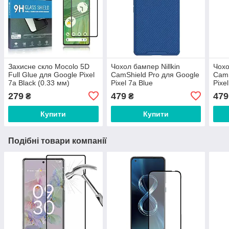
Захисне скло Mocolo 5D
Чохол бампер Nillkin
Чохо
Full Glue для Google Pixel
CamShield Pro для Google
CamS
7a Black (0.33 мм)
Pixel 7a Blue
Pixe
279
479
479
₴
₴
Купити
Купити
Подібні товари компанії