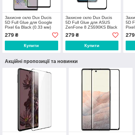
Захисне скло Dux Ducis
Захисне скло Dux Ducis
Захи
5D Full Glue для Google
5D Full Glue для ASUS
5D F
Pixel 6a Black (0.33 мм)
ZenFone 8 ZS590KS Black
Pixe
(0.33 мм)
279
279
279
₴
₴
Купити
Купити
Акційні пропозиції та новинки