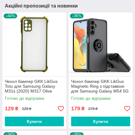
Акційні пропозиції та новинки
–44%
–36%
Чехол бампер GKK LikGus
Чохол бампер GKK LikGus
Totu для Samsung Galaxy
Magnetic Ring з підставкою
M31s (2020) M317 Olive
для Samsung Galaxy M54 5G
M546 Black
Готово до відправки
Готово до відправки
129
179
₴
₴
229 ₴
279 ₴
Купити
Купити
–36%
–36%