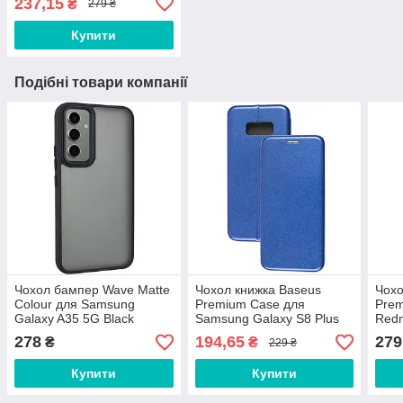
237,15
₴
279 ₴
Купити
Подібні товари компанії
Чохол бампер Wave Matte
Чохол книжка Baseus
Чохо
Colour для Samsung
Premium Case для
Prem
Galaxy A35 5G Black
Samsung Galaxy S8 Plus
Redm
(G955) Blue
Poco
278
194,65
279
₴
₴
229 ₴
Купити
Купити