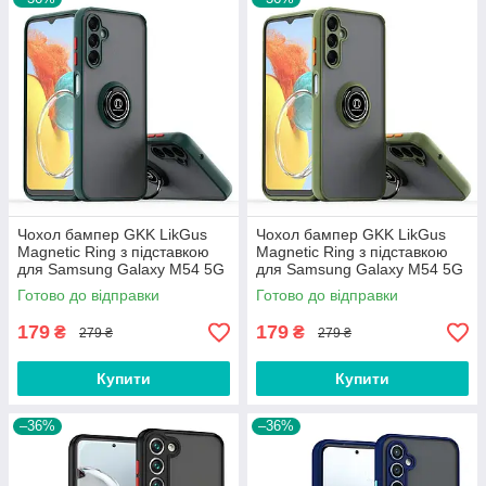
Чохол бампер GKK LikGus
Чохол бампер GKK LikGus
Magnetic Ring з підставкою
Magnetic Ring з підставкою
для Samsung Galaxy M54 5G
для Samsung Galaxy M54 5G
M546 Green
M546 Olive
Готово до відправки
Готово до відправки
179
179
₴
₴
279 ₴
279 ₴
Купити
Купити
–36%
–36%