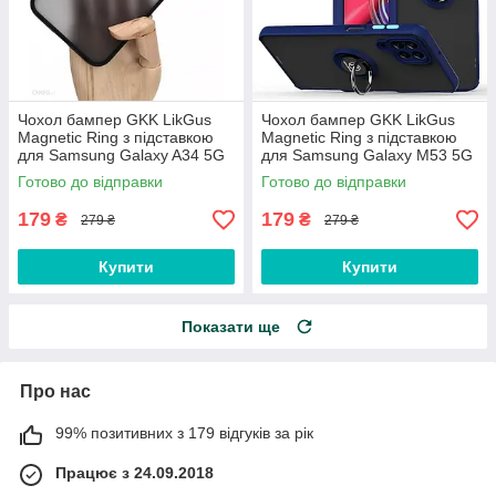
Чохол бампер GKK LikGus
Чохол бампер GKK LikGus
Magnetic Ring з підставкою
Magnetic Ring з підставкою
для Samsung Galaxy A34 5G
для Samsung Galaxy M53 5G
(2023) A346 Black
M536 Blue
Готово до відправки
Готово до відправки
179
179
₴
₴
279 ₴
279 ₴
Купити
Купити
Показати ще
Про нас
99% позитивних з 179 відгуків за рік
Працює з 24.09.2018