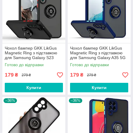
Чохол бампер GKK LikGus
Чохол бампер GKK LikGus
Magnetic Ring з підставкою
Magnetic Ring з підставкою
для Samsung Galaxy S23
для Samsung Galaxy A35 5G
Black
Blue
Готово до відправки
Готово до відправки
179
179
₴
₴
279 ₴
279 ₴
Купити
Купити
–36%
–36%