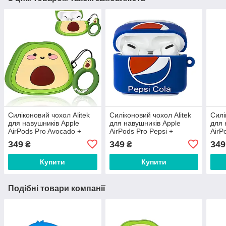
Силіконовий чохол Alitek
Силіконовий чохол Alitek
Силі
для навушників Apple
для навушників Apple
для 
AirPods Pro Avocado +
AirPods Pro Pepsi +
AirP
кільце
карабін
Cham
349
349
349
₴
₴
Купити
Купити
Подібні товари компанії