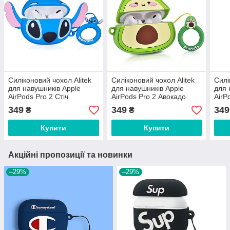
Силіконовий чохол Alitek
Силіконовий чохол Alitek
Силі
для навушників Apple
для навушників Apple
для 
AirPods Pro 2 Стіч
AirPods Pro 2 Авокадо
AirP
рож
349
349
349
₴
₴
Купити
Купити
Акційні пропозиції та новинки
–29%
–29%