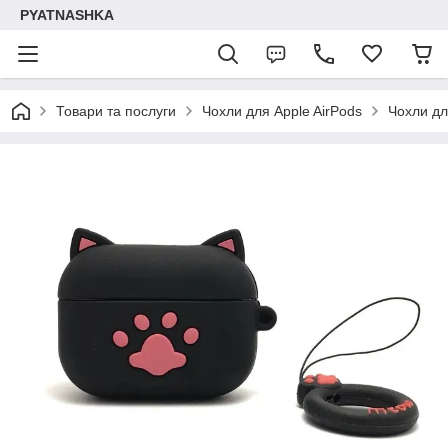
PYATNASHKA
Товари та послуги
Чохли для Apple AirPods
Чохли дл