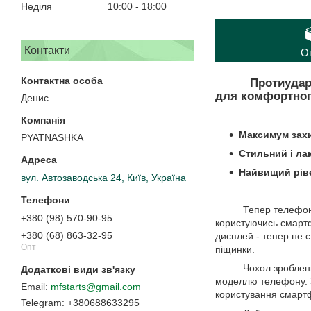
Неділя
10:00
18:00
Контакти
О
Протиударний ч
для комфортног
Денис
Максимум зах
PYATNASHKA
Стильний і ла
Найвищий рів
вул. Автозаводська 24, Київ, Україна
Тепер телефон 
+380 (98) 570-90-95
користуючись смартфо
+380 (68) 863-32-95
дисплей - тепер не 
Опт
піщинки.
Чохол зроблений з м
моделлю телефону. З
mfstarts@gmail.com
користування смартф
+380688633295