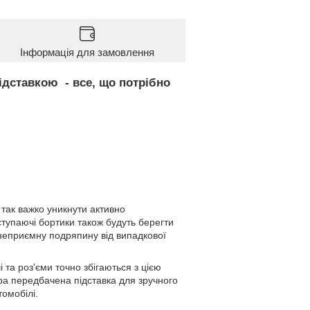
Інформація для замовлення
дставкою - все, що потрібно
 так важко уникнути активно
иступаючі бортики також будуть берегти
неприємну подряпину від випадкової
а роз'єми точно збігаються з цією
ра передбачена підставка для зручного
омобілі.