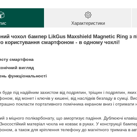
пис
Характеристики
охол бампер LikGus Maxshield Magnetic Ring з пі
о користування смартфоном - в одному чохлі!
исту смартфона
конічний вигляд
ень функціональності
буде під надійним захистом від подряпин, тріщин і подряпин, яких
ном, від монет і ключів у кишені, від наслідків безладу в сумці. В
страшно покласти портативного помічника екраном вниз і отримати 
іцного полікарбонату, що амортизує падіння. Дублюючі клавіші т
носостійкий матеріал чохла не ковзає в руках. У конструкції бампе
оном, а також для кріплення телефону до магнітного тримача в авт