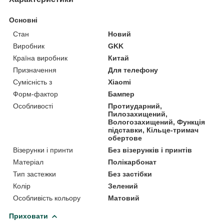
Основні
Стан
Новий
Виробник
GKK
Країна виробник
Китай
Призначення
Для телефону
Сумісність з
Xiaomi
Форм-фактор
Бампер
Особливості
Протиударний,
Пилозахищений,
Вологозахищений, Функція
підставки, Кільце-тримач
обертове
Візерунки і принти
Без візерунків і принтів
Матеріал
Полікарбонат
Тип застежки
Без застібки
Колір
Зелений
Особливість кольору
Матовий
Приховати