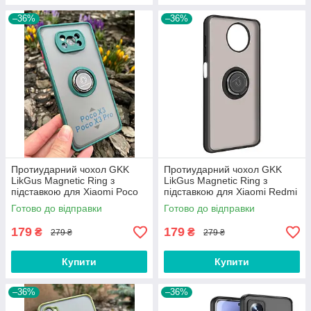
–36%
–36%
Протиударний чохол GKK
Протиударний чохол GKK
LikGus Magnetic Ring з
LikGus Magnetic Ring з
підставкою для Xiaomi Poco
підставкою для Xiaomi Redmi
X3 / X3 Pro Green
Note 9 5G / 9T Black
Готово до відправки
Готово до відправки
179
179
₴
₴
279 ₴
279 ₴
Купити
Купити
–36%
–36%