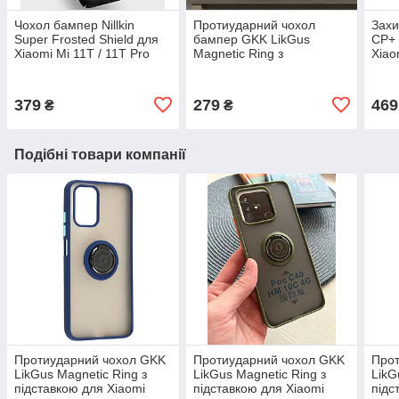
Чохол бампер Nillkin
Протиударний чохол
Захи
Super Frosted Shield для
бампер GKK LikGus
CP+ 
Xiaomi Mi 11T / 11T Pro
Magnetic Ring з
Xiao
Black
підставкою для Xiaomi Mi
Blac
11T / Mi 11T Pro Olive
379
279
469
₴
₴
Подібні товари компанії
Протиударний чохол GKK
Протиударний чохол GKK
Про
LikGus Magnetic Ring з
LikGus Magnetic Ring з
LikG
підставкою для Xiaomi
підставкою для Xiaomi
підс