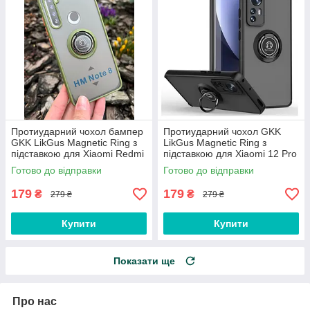
Протиударний чохол бампер
Протиударний чохол GKK
GKK LikGus Magnetic Ring з
LikGus Magnetic Ring з
підставкою для Xiaomi Redmi
підставкою для Xiaomi 12 Pro
Note 8 Olive
Black
Готово до відправки
Готово до відправки
179
179
₴
₴
279 ₴
279 ₴
Купити
Купити
Показати ще
Про нас