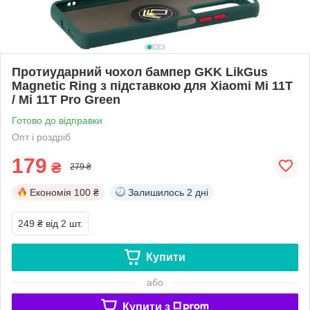
Протиударний чохол бампер GKK LikGus
Magnetic Ring з підставкою для Xiaomi Mi 11T
/ Mi 11T Pro Green
Готово до відправки
Опт і роздріб
179
₴
279 ₴
Економія
100 ₴
Залишилось
2 дні
249 ₴
від 2 шт.
Купити
або
Купити з