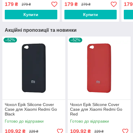
Redmi Note 10 Pro / Note
Redmi 10C / Poco C40
Redm
179
179
179
₴
₴
279 ₴
279 ₴
10 Pro Max Blue
Olive
Blac
Купити
Купити
Акційні пропозиції та новинки
–52%
–52%
Чохол Epik Silicone Cover
Чохол Epik Silicone Cover
Case для Xiaomi Redmi Go
Case для Xiaomi Redmi Go
Black
Red
Готово до відправки
Готово до відправки
109,92
109,92
₴
₴
229 ₴
229 ₴