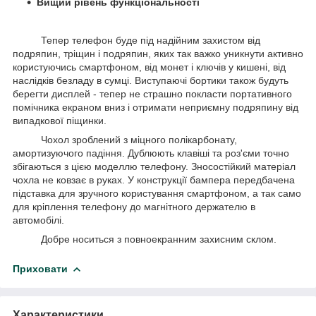
Вищий рівень функціональності
Тепер телефон буде під надійним захистом від
подряпин, тріщин і подряпин, яких так важко уникнути активно
користуючись смартфоном, від монет і ключів у кишені, від
наслідків безладу в сумці. Виступаючі бортики також будуть
берегти дисплей - тепер не страшно покласти портативного
помічника екраном вниз і отримати неприємну подряпину від
випадкової піщинки.
Чохол зроблений з міцного полікарбонату,
амортизуючого падіння. Дублюють клавіші та роз'єми точно
збігаються з цією моделлю телефону. Зносостійкий матеріал
чохла не ковзає в руках. У конструкції бампера передбачена
підставка для зручного користування смартфоном, а так само
для кріплення телефону до магнітного держателю в
автомобілі.
Добре носиться з повноекранним захисним склом.
Приховати
Характеристики