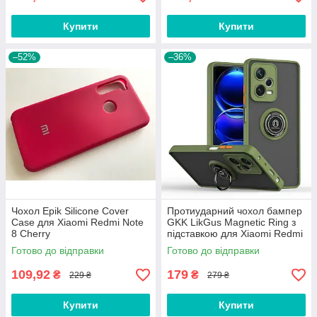
Купити
Купити
–52%
–36%
Чохол Epik Silicone Cover
Протиударний чохол бампер
Case для Xiaomi Redmi Note
GKK LikGus Magnetic Ring з
8 Cherry
підставкою для Xiaomi Redmi
Note 12 Pro 5G Olive
Готово до відправки
Готово до відправки
109,92
179
₴
₴
229 ₴
279 ₴
Купити
Купити