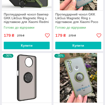
Протиударний чохол бампер
Протиударний чохол GKK
GKK LikGus Magnetic Ring з
LikGus Magnetic Ring з
підставкою для Xiaomi Redmi
підставкою для Xiaomi Poco
Note 12 Pro 5G Olive
X3 / X3 Pro Green
Готово до відправки
Готово до відправки
179
179
₴
₴
279 ₴
279 ₴
Купити
Купити
–36%
–36%