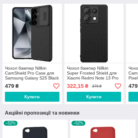
Чохол бампер Nillkin
Чохол бампер Nillkin
Чохо
CamShield Pro Case для
Super Frosted Shield для
CamS
Samsung Galaxy S25 Black
Xiaomi Redmi Note 13 Pro
Pixe
5G / Poco X6 5G Black
479
322,15
479
₴
₴
379 ₴
Купити
Купити
Акційні пропозиції та новинки
–52%
–52%