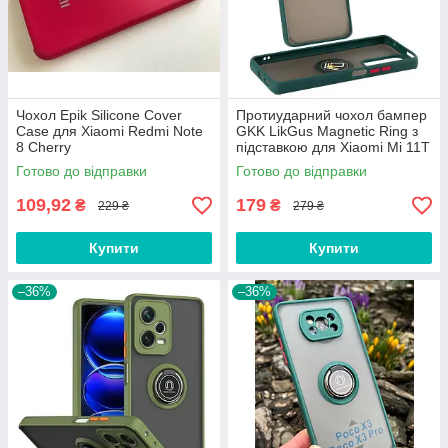
Чохол Epik Silicone Cover
Протиударний чохол бампер
Case для Xiaomi Redmi Note
GKK LikGus Magnetic Ring з
8 Cherry
підставкою для Xiaomi Mi 11T
/ Mi 11T Pro Green
Готово до відправки
Готово до відправки
109,92
179
₴
₴
229 ₴
279 ₴
Купити
Купити
–36%
–36%