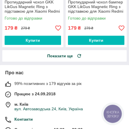
Протиударний чохол GKK
Протиударний чохол бампер
LikGus Magnetic Ring з
GKK LikGus Magnetic Ring з
підставкою для Xiaomi Redmi
підставкою для Xiaomi Redmi
Note 9 5G / 9T Black
Note 8 Olive
Готово до відправки
Готово до відправки
179
179
₴
₴
279 ₴
279 ₴
Купити
Купити
Показати ще
Про нас
99% позитивних з 179 відгуків за рік
Працює з 24.09.2018
м. Київ
вул. Автозаводська 24, Київ, Україна
КНОПКА
ЗВ'ЯЗКУ
Контакти