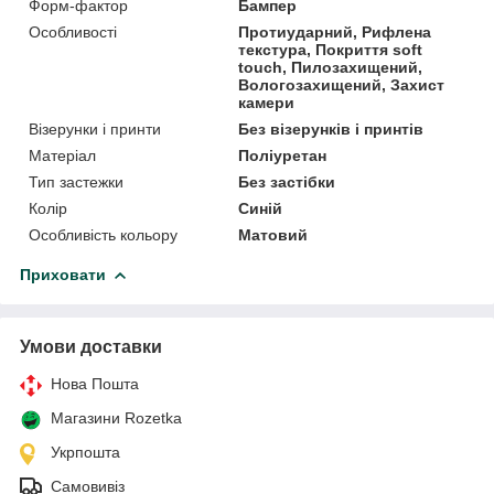
Форм-фактор
Бампер
Особливості
Протиударний, Рифлена
текстура, Покриття soft
touch, Пилозахищений,
Вологозахищений, Захист
камери
Візерунки і принти
Без візерунків і принтів
Матеріал
Поліуретан
Тип застежки
Без застібки
Колір
Синій
Особливість кольору
Матовий
Приховати
Умови доставки
Нова Пошта
Магазини Rozetka
Укрпошта
Самовивіз