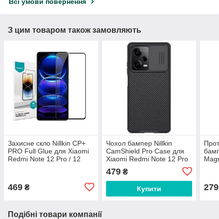
Всі умови повернення
З цим товаром також замовляють
Захисне скло Nillkin CP+
Чохол бампер Nillkin
Прот
PRO Full Glue для Xiaomi
CamShield Pro Case для
бам
Redmi Note 12 Pro / 12
Xiaomi Redmi Note 12 Pro
Magn
Pro+ 5G / POCO X5 Pro 5G
5G / POCO X5 Pro 5G
підс
479
₴
(0.33 mm)
Black
Redm
469
279
₴
Купити
Подібні товари компанії