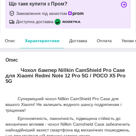
Що таке купити з Пром?
Замовлення під захистом
Доступна доставка
Опис
Характеристики
Доставка
Оплата
Умови 
Опис
Чохол бампер Nillkin CamShield Pro Case
для Xiaomi Redmi Note 12 Pro 5G / POCO X5 Pro
5G
Суперміцний чохол Nillkin CamShield Pro Case для
вашого Xiaomi! Не залишить жодного шансу подряпинам і
тріщинам!
Ергономічність, лаконічність, підвищена стійкість до
механічних впливів - чохол Nillkin Camshield Case забезпечить
найнадійніший захист смартфона від механічних пошкоджень,
і це при мінімальній товщині самого чохла.