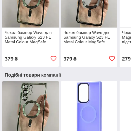
Чохол бампер Wave для
Чохол бампер Wave для
Чохо
Samsung Galaxy S23 FE
Samsung Galaxy S23 FE
Magn
Metal Colour MagSafe
Metal Colour MagSafe
підс
Green
Black
Gala
379
379
279
₴
₴
Подібні товари компанії