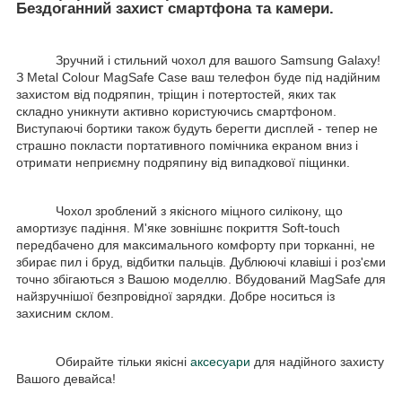
Бездоганний захист смартфона та камери.
Зручний і стильний чохол для вашого Samsung Galaxy!
З Metal Colour MagSafe Сase ваш телефон буде під надійним
захистом від подряпин, тріщин і потертостей, яких так
складно уникнути активно користуючись смартфоном.
Виступаючі бортики також будуть берегти дисплей - тепер не
страшно покласти портативного помічника екраном вниз і
отримати неприємну подряпину від випадкової піщинки.
Чохол зроблений з якісного міцного силікону, що
амортизує падіння. М'яке зовнішнє покриття Soft-touch
передбачено для максимального комфорту при торканні, не
збирає пил і бруд, відбитки пальців. Дублюючі клавіші і роз'єми
точно збігаються з Вашою моделлю. Вбудований MagSafe для
найзручнішої безпровідної зарядки. Добре носиться із
захисним склом.
Обирайте тільки якісні
аксесуари
для надійного захисту
Вашого девайса!