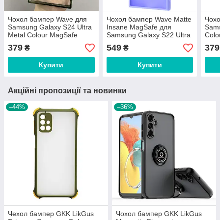
Чохол бампер Wave для
Чохол бампер Wave Matte
Чохо
Samsung Galaxy S24 Ultra
Insane MagSafe для
Sams
Metal Colour MagSafe
Samsung Galaxy S22 Ultra
Colo
Green
Light Purple
379
549
379
₴
₴
Купити
Купити
Акційні пропозиції та новинки
–44%
–36%
Чехол бампер GKK LikGus
Чохол бампер GKK LikGus