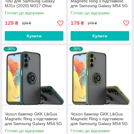
Totu для Samsung Galaxy
Magnetic Ring з підставкою
M31s (2020) M317 Olive
для Samsung Galaxy M54 5G
M546 Black
Готово до відправки
Готово до відправки
129
179
₴
₴
229 ₴
279 ₴
Купити
Купити
–36%
–36%
Чохол бампер GKK LikGus
Чохол бампер GKK LikGus
Magnetic Ring з підставкою
Magnetic Ring з підставкою
для Samsung Galaxy M54 5G
для Samsung Galaxy M54 5G
M546 Green
M546 Olive
Готово до відправки
Готово до відправки