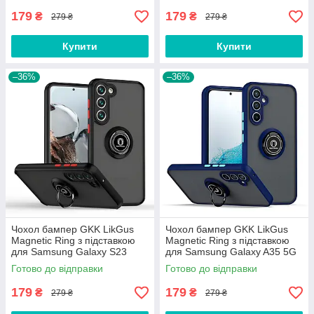
179
179
₴
₴
279 ₴
279 ₴
Купити
Купити
–36%
–36%
Чохол бампер GKK LikGus
Чохол бампер GKK LikGus
Magnetic Ring з підставкою
Magnetic Ring з підставкою
для Samsung Galaxy S23
для Samsung Galaxy A35 5G
Black
Blue
Готово до відправки
Готово до відправки
179
179
₴
₴
279 ₴
279 ₴