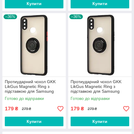
Купити
Купити
–36%
–36%
Протиударний чохол GKK
Протиударний чохол GKK
LikGus Magnetic Ring з
LikGus Magnetic Ring з
підставкою для Samsung
підставкою для Samsung
Galaxy A10s 2019 A107 Black
Galaxy A10s (2019) A107
Готово до відправки
Готово до відправки
Black
179
179
₴
₴
279 ₴
279 ₴
Купити
Купити