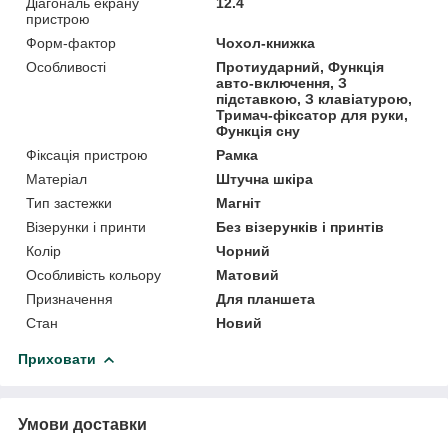
Діагональ екрану
12.4
пристрою
Форм-фактор
Чохол-книжка
Особливості
Протиударний, Функція
авто-включення, З
підставкою, З клавіатурою,
Тримач-фіксатор для руки,
Функція сну
Фіксація пристрою
Рамка
Матеріал
Штучна шкіра
Тип застежки
Магніт
Візерунки і принти
Без візерунків і принтів
Колір
Чорний
Особливість кольору
Матовий
Призначення
Для планшета
Стан
Новий
Приховати
Умови доставки