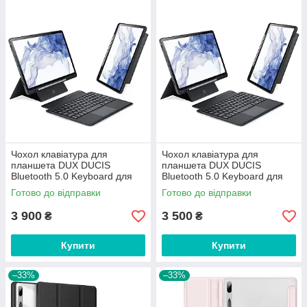
Чохол клавіатура для
Чохол клавіатура для
планшета DUX DUCIS
планшета DUX DUCIS
Bluetooth 5.0 Keyboard для
Bluetooth 5.0 Keyboard для
Samsung Galaxy Tab S7 Plus /
Samsung Galaxy Tab S7 / S8
Готово до відправки
Готово до відправки
S7 FE / S8 Plus 12.4''
11'' (X700/X706/T870/T87)
Black
3 900
3 500
₴
₴
Купити
Купити
–33%
–33%