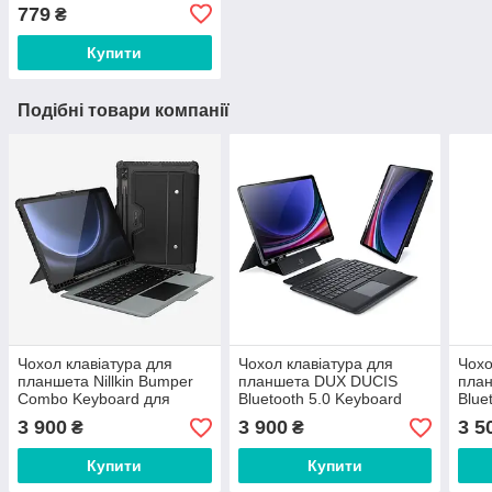
S9 Plus 12,4'' X816 (0.33
779
₴
мм)
Купити
Подібні товари компанії
Чохол клавіатура для
Чохол клавіатура для
Чохо
планшета Nillkin Bumper
планшета DUX DUCIS
пла
Combo Keyboard для
Bluetooth 5.0 Keyboard
Blue
Samsung Galaxy Tab S8
Samsung Galaxy Tab S9
Tou
3 900
3 900
3 5
₴
₴
Plus / S9 Plus 12.4'' з
Plus X810 / X816B 12.4'' з
Gala
підсвіткою
підсвіткою Black
(X70
Купити
Купити