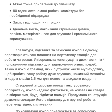
М'яке точне прилягання до планшету
80 годин автономної роботи клавіатури без
необхідності підзарядки
Захист від подряпин і тріщин
Ідеальна якість, лаконічний стриманий дизайн,
легкість матеріалів - все для зручного і ергономічного
користування.
Клавіатура, підставка та захисний чохол в одному,
перетворюють ваш планшет на портативну станцію для
роботи чи розваг. Універсальна конструкція з двох частин із 4
положеннями підставки для задоволення різних потреб.
Також в чохлі є трекпад, який підтримує жести мультидотику,
щоб зробити вашу роботу дуже зручною, ножичний механізм
із ходом клавіш 1,5 мм для тихого та швидкого введення.
Створений зі шкірозамінника і текстурованого
поліуретану, чохол надійно фіксується, не ковзає і не спадає,
не збирає пил, бруд, відбитки пальців. Продумана конструкція
дозволяє складати його в підставку для зручної роботи,
перегляду відео, спілкування.
До клавіатури чохол приєднується за допомогою