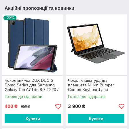
Акційні пропозиції та новинки
–38%
Чохол книжка DUX DUCIS
Чохол клавіатура для
Domo Series для Samsung
планшета Nillkin Bumper
Galaxy Tab A7 Lite 8.7 T220 /
Combo Keyboard для
T225 / T227 Blue
Samsung Galaxy Tab S7 Plus /
Готово до відправки
Готово до відправки
S7 FE 12.4'' з підсвіткою
400
3 900
₴
₴
650 ₴
Купити
Купити