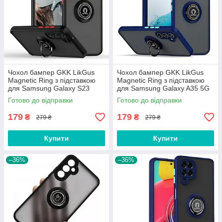
Чохол бампер GKK LikGus
Чохол бампер GKK LikGus
Magnetic Ring з підставкою
Magnetic Ring з підставкою
для Samsung Galaxy S23
для Samsung Galaxy A35 5G
Black
Blue
Готово до відправки
Готово до відправки
179
179
₴
₴
279 ₴
279 ₴
Купити
Купити
–36%
–36%