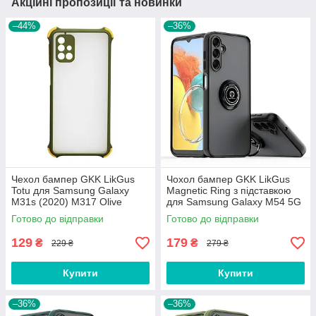
Акційні пропозиції та новинки
–44%
–36%
Чехол бампер GKK LikGus
Чохол бампер GKK LikGus
Totu для Samsung Galaxy
Magnetic Ring з підставкою
M31s (2020) M317 Olive
для Samsung Galaxy M54 5G
M546 Black
Готово до відправки
Готово до відправки
129
179
₴
₴
229 ₴
279 ₴
Купити
Купити
–36%
–36%