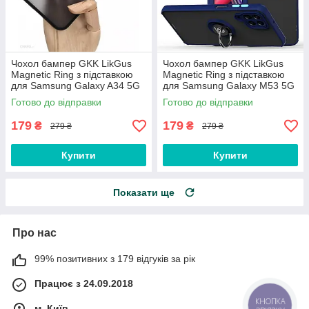
Чохол бампер GKK LikGus
Чохол бампер GKK LikGus
Magnetic Ring з підставкою
Magnetic Ring з підставкою
для Samsung Galaxy A34 5G
для Samsung Galaxy M53 5G
(2023) A346 Black
M536 Blue
Готово до відправки
Готово до відправки
179
179
₴
₴
279 ₴
279 ₴
Купити
Купити
Показати ще
Про нас
99% позитивних з 179 відгуків за рік
Працює з 24.09.2018
КНОПКА
м. Київ