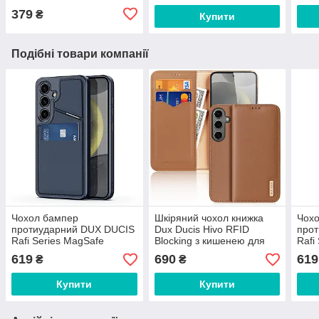
379
₴
Купити
Подібні товари компанії
Чохол бампер
Шкіряний чохол книжка
Чох
протиударний DUX DUCIS
Dux Ducis Hivo RFID
про
Rafi Series MagSafe
Blocking з кишенею для
Rafi
Magnetic Holder RFID для
візиток для Samsung
Magn
619
690
619
₴
₴
Samsung Galaxy S24 Blue
Galaxy S24 Brown
Sams
Blue
Купити
Купити