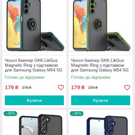
Чохол бампер GKK LikGus
Чохол бампер GKK LikGus
Magnetic Ring з підставкою
Magnetic Ring з підставкою
для Samsung Galaxy M54 5G
для Samsung Galaxy M54 5G
M546 Green
M546 Olive
Готово до відправки
Готово до відправки
179
179
₴
₴
279 ₴
279 ₴
Купити
Купити
–36%
–36%