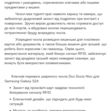
подряпин і ушкоджень, спричинених ключами або іншими
предметами у кишені.
Чохол має підняті краї навколо екрану та камери, що
забезпечує додатковий захист від подряпин при контакті з
поверхнею. Зручні вирізи дозволяють легко отримати доступ
до всіх портів, а вбудовані кнопки перешкоджають
потраплянню бруду всередину чохла.
Усередині чохла розміщені кишеньки для платіжних
карток або документів, а також більша кишеня для грошей, що
робить його корисним і як гаманець. Окрім цього,
використання матеріалу, який блокує сигнал RFID, забезпечує
захист від крадіжок грошей через невидимі сканери, що
можуть бути використані зловмисниками.
Ключові переваги шкіряного чохла Dux Ducis Hivo для
Samsung Galaxy S24:
Захист від проксіміті-карт завдяки технології
блокування сигналу RFID.
Елегантний дизайн, що підходить для будь-яких
ситуацій.
Міцність та надійність завдяки використанню