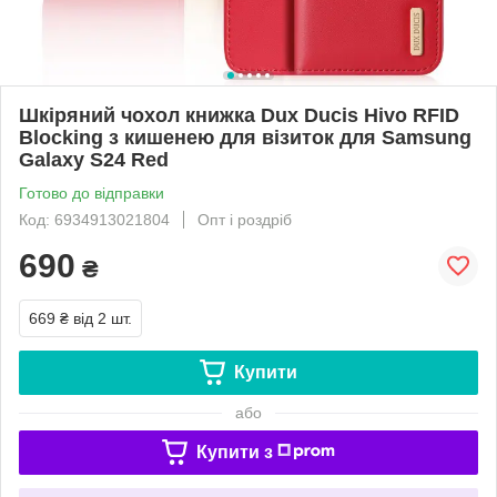
Шкіряний чохол книжка Dux Ducis Hivo RFID
Blocking з кишенею для візиток для Samsung
Galaxy S24 Red
Готово до відправки
Код: 6934913021804
Опт і роздріб
690
₴
669 ₴
від 2 шт.
Купити
або
Купити з