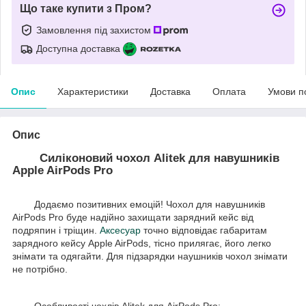
Що таке купити з Пром?
Замовлення під захистом
Доступна доставка
Опис
Характеристики
Доставка
Оплата
Умови п
Опис
Силіконовий чохол Alitek для навушників
Apple AirPods Pro
Додаємо позитивних емоцій! Чохол для навушників
AirPods Pro буде надійно захищати зарядний кейс від
подряпин і тріщин.
Аксесуар
точно відповідає габаритам
зарядного кейсу Apple AirPods, тісно прилягає, його легко
знімати та одягайти. Для підзарядки наушників чохол знімати
не потрібно.
Особливості чохлів Alitek для AirPods Pro: