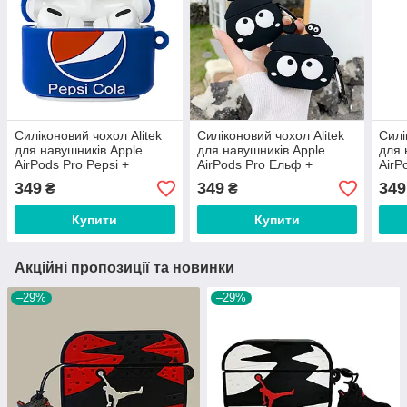
Силіконовий чохол Alitek
Силіконовий чохол Alitek
Силі
для навушників Apple
для навушників Apple
для 
AirPods Pro Pepsi +
AirPods Pro Ельф +
AirP
карабін
карабін
Стар
349
349
349
₴
₴
Купити
Купити
Акційні пропозиції та новинки
–29%
–29%