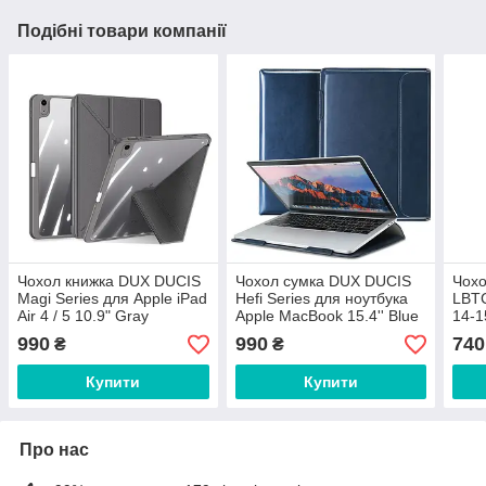
Подібні товари компанії
Чохол книжка DUX DUCIS
Чохол сумка DUX DUCIS
Чох
Magi Series для Apple iPad
Hefi Series для ноутбука
LBTC
Air 4 / 5 10.9" Gray
Apple MacBook 15.4'' Blue
14-1
Blue
990
990
740
₴
₴
Купити
Купити
Про нас