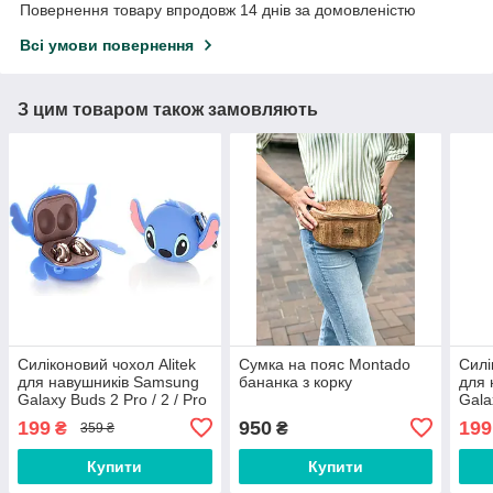
Повернення товару впродовж 14 днів за домовленістю
Всі умови повернення
З цим товаром також замовляють
Силіконовий чохол Alitek
Сумка на пояс Montado
Силі
для навушників Samsung
бананка з корку
для 
Galaxy Buds 2 Pro / 2 / Pro
Gala
/ Live + карабін Стіч
/ Li
199
950
199
₴
₴
359 ₴
Купити
Купити