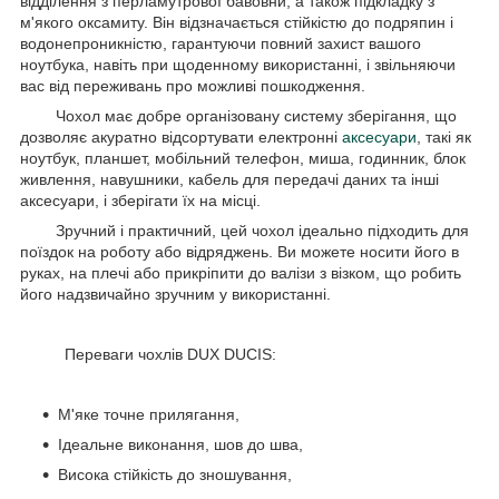
відділення з перламутрової бавовни, а також підкладку з
м'якого оксамиту. Він відзначається стійкістю до подряпин і
водонепроникністю, гарантуючи повний захист вашого
ноутбука, навіть при щоденному використанні, і звільняючи
вас від переживань про можливі пошкодження.
Чохол має добре організовану систему зберігання, що
дозволяє акуратно відсортувати електронні
аксесуари
, такі як
ноутбук, планшет, мобільний телефон, миша, годинник, блок
живлення, навушники, кабель для передачі даних та інші
аксесуари, і зберігати їх на місці.
Зручний і практичний, цей чохол ідеально підходить для
поїздок на роботу або відряджень. Ви можете носити його в
руках, на плечі або прикріпити до валізи з візком, що робить
його надзвичайно зручним у використанні.
Переваги чохлів DUX DUCIS:
М'яке точне прилягання,
Ідеальне виконання, шов до шва,
Висока стійкість до зношування,