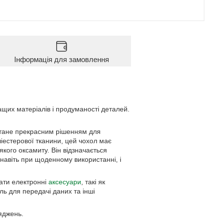
Інформація для замовлення
их матеріалів і продуманості деталей.
стане прекрасним рішенням для
іестерової тканини, цей чохол має
якого оксамиту. Він відзначається
навіть при щоденному використанні, і
ати електронні
аксесуари
, такі як
ь для передачі даних та інші
яджень.