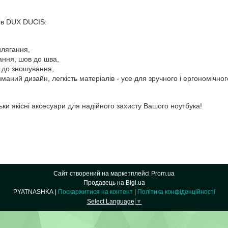
 DUX DUCIS:
илягання,
ання, шов до шва,
ь до зношування,
маний дизайн, легкість матеріалів - усе для зручного і ергономічно
кісні аксесуари для надійного захисту Вашого ноутбука!
Сайт створений на маркетплейсі
Prom.ua
Продавець на Bigl.ua
PYATNASHKA |
Поскаржитися на контент
|
Політика конфіденційності
Select Language
▼