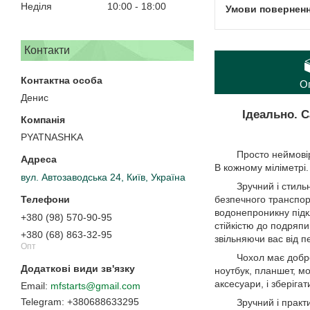
Неділя
10:00
18:00
Контакти
О
Денис
Ідеально. 
PYATNASHKA
Просто неймовірне 
В кожному міліметрі.
вул. Автозаводська 24, Київ, Україна
Зручний і стильний 
безпечного транспор
водонепроникну підкл
+380 (98) 570-90-95
стійкістю до подряпи
+380 (68) 863-32-95
звільняючи вас від 
Опт
Чохол має добре ор
ноутбук, планшет, м
аксесуари, і зберігати
mfstarts@gmail.com
+380688633295
Зручний і практични