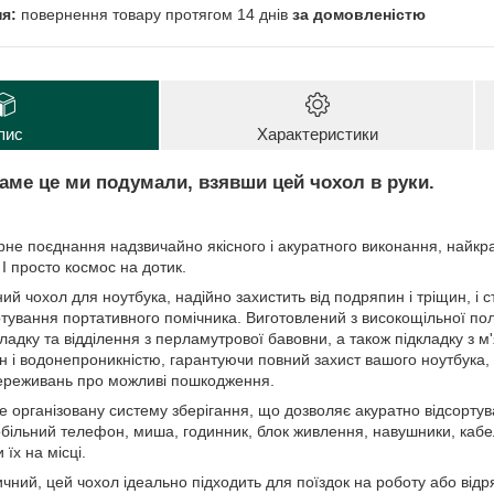
повернення товару протягом 14 днів
за домовленістю
пис
Характеристики
Саме це ми подумали, взявши цей чохол в руки.
поєднання надзвичайно якісного і акуратного виконання, найкращ
 І просто космос на дотик.
чохол для ноутбука, надійно захистить від подряпин і тріщин, і 
тування портативного помічника. Виготовлений з високощільної пол
адку та відділення з перламутрової бавовни, а також підкладку з м'
н і водонепроникністю, гарантуючи повний захист вашого ноутбука, 
переживань про можливі пошкодження.
ганізовану систему зберігання, що дозволяє акуратно відсортув
обільний телефон, миша, годинник, блок живлення, навушники, кабел
 їх на місці.
й, цей чохол ідеально підходить для поїздок на роботу або відр