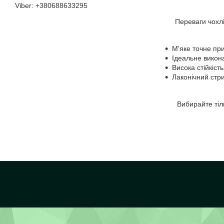
+380688633295
Переваги чохлів
М'яке точне пр
Ідеальне викон
Висока стійкіст
Лаконічний стри
Вибирайте тільки я