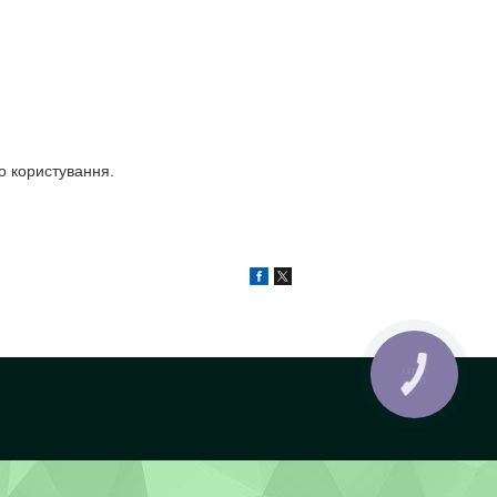
го користування.
КНОПКА
ЗВ'ЯЗКУ