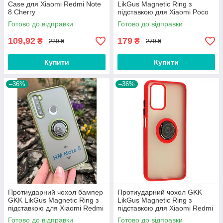
Case для Xiaomi Redmi Note
LikGus Magnetic Ring з
8 Cherry
підставкою для Xiaomi Poco
X3 / X3 Pro Green
Готово до відправки
Готово до відправки
109,92
179
₴
₴
229 ₴
279 ₴
Купити
Купити
–36%
–36%
Протиударний чохол бампер
Протиударний чохол GKK
GKK LikGus Magnetic Ring з
LikGus Magnetic Ring з
підставкою для Xiaomi Redmi
підставкою для Xiaomi Redmi
Note 8 Olive
10 Red
Готово до відправки
Готово до відправки