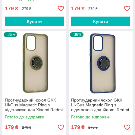
179
179
₴
₴
279 ₴
279 ₴
Купити
Купити
–36%
–36%
Протиударний чохол GKK
Протиударний чохол GKK
LikGus Magnetic Ring з
LikGus Magnetic Ring з
підставкою для Xiaomi Redmi
підставкою для Xiaomi Redmi
10 Olive
Note 10 Pro / Note 10 Pro Max
Готово до відправки
Готово до відправки
Blue
179
179
₴
₴
279 ₴
279 ₴