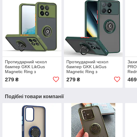
Протиударний чохол
Протиударний чохол
Захи
бампер GKK LikGus
бампер GKK LikGus
PRO 
Magnetic Ring з
Magnetic Ring з
Redm
підставкою для Xiaomi
підставкою для Xiaomi
Poco
279
279
469
₴
₴
Poco X6 Pro 5G / K70E
Poco X6 Pro 5G / K70E
Olive
Green
Подібні товари компанії