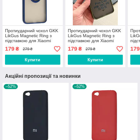
Протиударний чохол GKK
Протиударний чохол GKK
Про
LikGus Magnetic Ring з
LikGus Magnetic Ring з
LikG
підставкою для Xiaomi
підставкою для Xiaomi
підс
Redmi Note 10 Pro / Note
Redmi 10C / Poco C40
Redm
179
179
179
₴
₴
279 ₴
279 ₴
10 Pro Max Blue
Olive
Blac
Купити
Купити
Акційні пропозиції та новинки
–52%
–52%