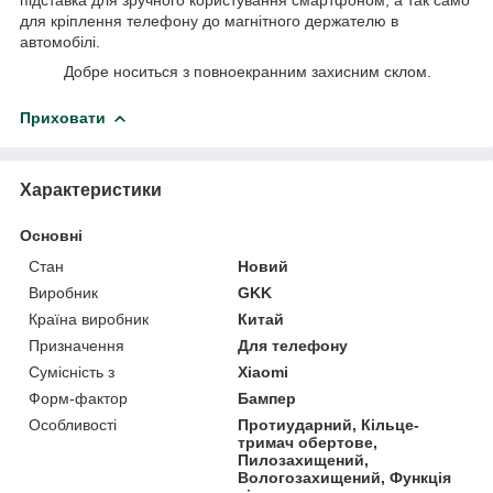
для кріплення телефону до магнітного держателю в
автомобілі.
Добре носиться з повноекранним захисним склом.
Приховати
Характеристики
Основні
Стан
Новий
Виробник
GKK
Країна виробник
Китай
Призначення
Для телефону
Сумісність з
Xiaomi
Форм-фактор
Бампер
Особливості
Протиударний, Кільце-
тримач обертове,
Пилозахищений,
Вологозахищений, Функція