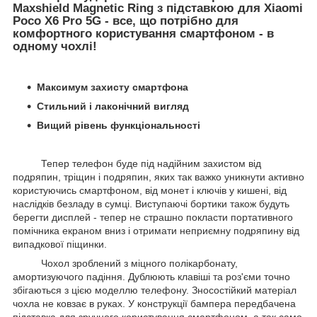
Maxshield Magnetic Ring з підставкою для Xiaomi
Poco X6 Pro 5G - все, що потрібно для
комфортного користування смартфоном - в
одному чохлі!
Максимум захисту смартфона
Стильний і лаконічний вигляд
Вищий рівень функціональності
Тепер телефон буде під надійним захистом від
подряпин, тріщин і подряпин, яких так важко уникнути активно
користуючись смартфоном, від монет і ключів у кишені, від
наслідків безладу в сумці. Виступаючі бортики також будуть
берегти дисплей - тепер не страшно покласти портативного
помічника екраном вниз і отримати неприємну подряпину від
випадкової піщинки.
Чохол зроблений з міцного полікарбонату,
амортизуючого падіння. Дублюють клавіші та роз'єми точно
збігаються з цією моделлю телефону. Зносостійкий матеріал
чохла не ковзає в руках. У конструкції бампера передбачена
підставка для зручного користування смартфоном, а так само