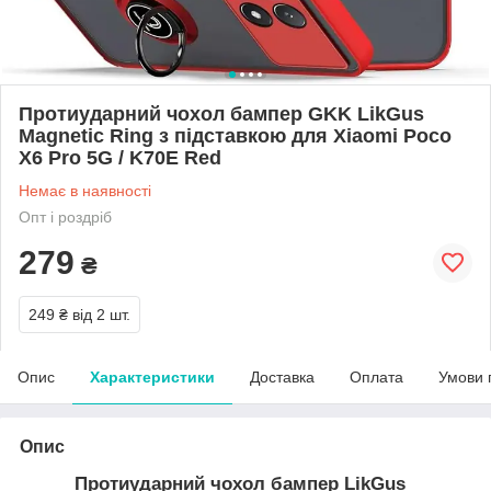
Протиударний чохол бампер GKK LikGus
Magnetic Ring з підставкою для Xiaomi Poco
X6 Pro 5G / K70E Red
Немає в наявності
Опт і роздріб
279
₴
249 ₴
від 2 шт.
Опис
Характеристики
Доставка
Оплата
Умови 
Опис
Протиударний чохол бампер LikGus