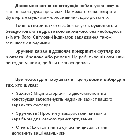
Двокомпонентна конструкція
робить установку та
зняття чохла дуже простими. Ви можете легко відкрити
футляр з навушниками, як зазвичай, щоб дістати їх.
Точні отвори
на чохлі забезпечують
сумісність з
бездротовою та дротовою зарядкою
, без необхідності
знімати його. Світловий індикатор заряджання також
залишається видимим.
Зручний карабін
дозволяє
прикріпити футляр до
рюкзака, брелока або ременя
. Це робить ваші навушники
легкодоступними, де б ви не знаходились.
Цей чохол для навушників - це чудовий вибір для
тих, хто шукає:
Захист:
Міцні матеріали та двокомпонентна
конструкція забезпечують надійний захист вашого
зарядного футляра.
Зручність:
Простий у використанні дизайн з
карабіном для легкого транспортування.
Стиль:
Елегантний та сучасний дизайн, який
доповнить ваші навушники.