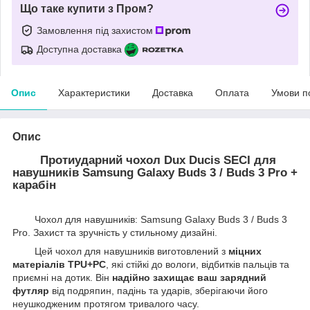
Що таке купити з Пром?
Замовлення під захистом
Доступна доставка
Опис
Характеристики
Доставка
Оплата
Умови п
Опис
Протиударний чохол Dux Ducis SECI для
навушників Samsung Galaxy Buds 3 / Buds 3 Pro +
карабін
Чохол для навушників: Samsung Galaxy Buds 3 / Buds 3
Pro. Захист та зручність у стильному дизайні.
Цей чохол для навушників виготовлений з
міцних
матеріалів TPU+PC
, які стійкі до вологи, відбитків пальців та
приємні на дотик. Він
надійно захищає ваш зарядний
футляр
від подряпин, падінь та ударів, зберігаючи його
неушкодженим протягом тривалого часу.