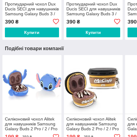
Протиударний чохол Dux
Протиударний чохол Dux
Прот
Ducis SECI для навушників
Ducis SECI для навушників
Duci
Samsung Galaxy Buds 3 /
Samsung Galaxy Buds 3 /
Sams
Buds 3 Pro + карабін Pink
Buds 3 Pro + карабін
Buds
390
390
390
₴
₴
Купити
Купити
Подібні товари компанії
Силіконовий чохол Alitek
Силіконовий чохол Alitek
Силі
для навушників Samsung
для навушників Samsung
для 
Galaxy Buds 2 Pro / 2 / Pro
Galaxy Buds 2 Pro / 2 / Pro
Gala
/ Live + карабін Стіч
/ Live + карабін Склянка
/ Liv
199
199
199
₴
₴
359 ₴
359 ₴