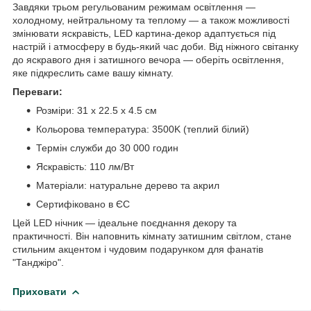
Завдяки трьом регульованим режимам освітлення —
холодному, нейтральному та теплому — а також можливості
змінювати яскравість, LED картина-декор адаптується під
настрій і атмосферу в будь-який час доби. Від ніжного світанку
до яскравого дня і затишного вечора — оберіть освітлення,
яке підкреслить саме вашу кімнату.
Переваги:
Розміри: 31 x 22.5 x 4.5 см
Кольорова температура: 3500K (теплий білий)
Термін служби до 30 000 годин
Яскравість: 110 лм/Вт
Матеріали: натуральне дерево та акрил
Сертифіковано в ЄС
Цей LED нічник — ідеальне поєднання декору та
практичності. Він наповнить кімнату затишним світлом, стане
стильним акцентом і чудовим подарунком для фанатів
"Танджіро".
Приховати