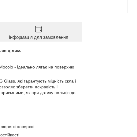
Інформація для замовлення
ся цілим.
ocolo - ідеально лягає на поверхню
 Glass, які гарантують міцність скла і
зволяє зберегти яскравість і
 приємними, як при дотику пальців до
 жорсткі поверхні
остійкості