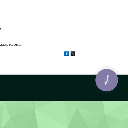
и
 смартфона!
КНОПКА
ЗВ'ЯЗКУ