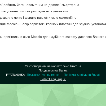
краї роблять його непомітним на дисплеї смартфона
ошкодженні скло не розпадається уламками
озволяє легко і швидко наклеїти скло самостійно
ція Mocolo - набір серветок і клейких пластин для зручної установк
ригінальне скло Mocolo для надійного захисту дисплею Вашого
Сайт створений на маркетплейсі
Prom.ua
Продавець на Bigl.ua
PYATNASHKA |
Поскаржитися на контент
|
Політика конфіденційності
Select Language
▼