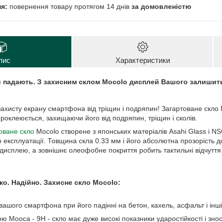
повернення товару протягом 14 днів
за домовленістю
пис
Характеристики
 падають. З захисним склом Mocolo дисплей Вашого залишить
сту екрану смартфона від тріщин і подряпин! Загартоване скло M
роклеюється, захищаючи його від подряпин, тріщин і сколів.
оване скло
Mocolo створене з японських матеріалів Asahi Glass і NSG
 експлуатації. Товщина скла 0.33 мм і його абсолютна прозорість до
 дисплею, а зовнішнє олеофобне покриття робить тактильні відчуття
. Надійно. Захисне скло Mocolo:
ашого смартфона при його падінні на бетон, кахель, асфальт і інші
ою Мооса - 9Н - скло має дуже високі показники ударостійкості і знос