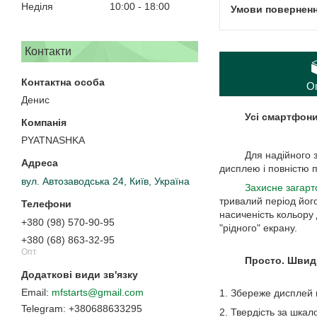
Неділя
10:00
18:00
Контакти
О
Денис
Усі смартфони
PYATNASHKA
Для надійного захи
дисплею і повністю п
вул. Автозаводська 24, Київ, Україна
Захисне загарт
тривалий період його
насиченість кольору
+380 (98) 570-90-95
"рідного" екрану.
+380 (68) 863-32-95
Опт
Просто. Швидко
mfstarts@gmail.com
1. Збереже дисплей в
+380688633295
2. Твердість за шкал