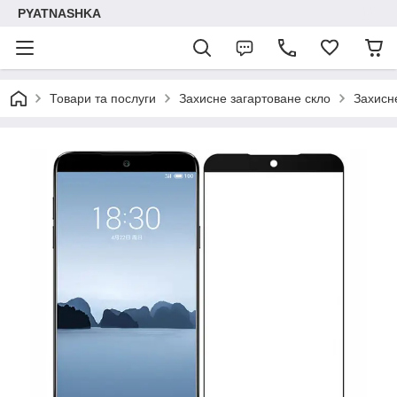
PYATNASHKA
Товари та послуги
Захисне загартоване скло
Захисн