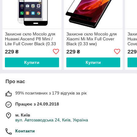
Захисне скло Mocolo для
Захисне скло Mocolo для
Захи
Huawei Ascend P8 Mini /
Xiaomi Mi Mix Full Cover
Huaw
Lite Full Cover Black (0.33
Black (0.33 мм)
Cove
мм)
229
229
229
₴
₴
Купити
Купити
Про нас
99% позитивних з 179 відгуків за рік
Працює з 24.09.2018
м. Київ
вул. Автозаводська 24, Київ, Україна
Контакти