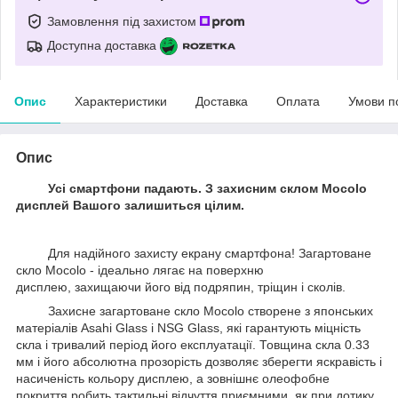
Замовлення під захистом
Доступна доставка
Опис
Характеристики
Доставка
Оплата
Умови п
Опис
Усі смартфони падають. З захисним склом Mocolo
дисплей Вашого залишиться цілим.
Для надійного захисту екрану смартфона! Загартоване
скло Mocolo - ідеально лягає на поверхню
дисплею, захищаючи його від подряпин, тріщин і сколів.
Захисне загартоване скло Mocolo створене з японських
матеріалів Asahi Glass і NSG Glass, які гарантують міцність
скла і тривалий період його експлуатації. Товщина скла 0.33
мм і його абсолютна прозорість дозволяє зберегти яскравість і
насиченість кольору дисплею, а зовнішнє олеофобне
покриття робить тактильні відчуття приємними, як при дотику