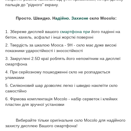
пальців до "рідного" екрану.
Просто. Швидко. Н
адійно. Захисне
скло Mocolo:
1. Збереже дисплей вашого
смартфона при
його падінні на
бетон, кахель, асфальт і інші жорсткі поверхні
2. Твердість за шкалою Мооса - 9Н - скло має дуже високі
показники ударостійкості і зносостійкості
3. Закруглені 2.5D краї роблять його непомітним на дисплеї
смартфона
4. При серйозному пошкодженні скло не розпадається
уламками
5. Силіконовий шар дозволяє легко і швидко наклеїти скло
самостійно
6. Фірмова комплектація Mocolo - набір серветок і клейких
пластин для зручної установки
Вибирайте тільки оригінальне скло Mocolo для надійного
захисту дисплею Вашого смартфона!