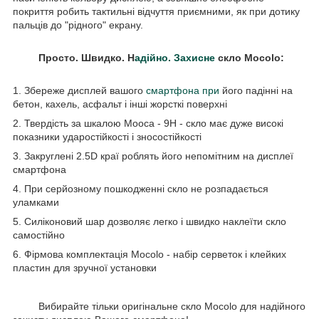
покриття робить тактильні відчуття приємними, як при дотику
пальців до "рідного" екрану.
Просто. Швидко. Н
адійно. Захисне
скло Mocolo:
1. Збереже дисплей вашого
смартфона при
його падінні на
бетон, кахель, асфальт і інші жорсткі поверхні
2. Твердість за шкалою Мооса - 9Н - скло має дуже високі
показники ударостійкості і зносостійкості
3. Закруглені 2.5D краї роблять його непомітним на дисплеї
смартфона
4. При серйозному пошкодженні скло не розпадається
уламками
5. Силіконовий шар дозволяє легко і швидко наклеїти скло
самостійно
6. Фірмова комплектація Mocolo - набір серветок і клейких
пластин для зручної установки
Вибирайте тільки оригінальне скло Mocolo для надійного