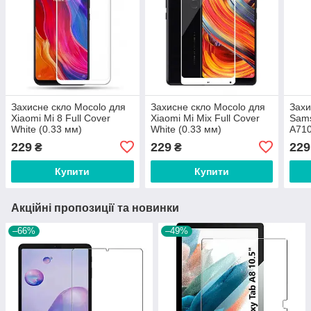
Захисне скло Mocolo для
Захисне скло Mocolo для
Захи
Xiaomi Mi 8 Full Cover
Xiaomi Mi Mix Full Cover
Sams
White (0.33 мм)
White (0.33 мм)
A710
(0.3
229
229
229
₴
₴
Купити
Купити
Акційні пропозиції та новинки
–66%
–49%