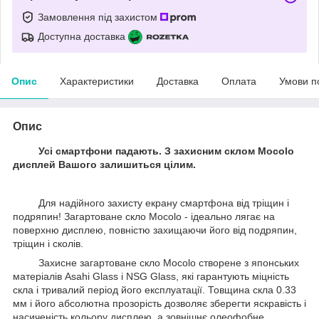
Замовлення під захистом
Доступна доставка
Опис
Характеристики
Доставка
Оплата
Умови п
Опис
Усі смартфони падають. З захисним склом Mocolo
дисплей Вашого залишиться цілим.
Для надійного захисту екрану смартфона від тріщин і
подряпин! Загартоване скло Mocolo - ідеально лягає на
поверхню дисплею, повністю захищаючи його від подряпин,
тріщин і сколів.
Захисне загартоване скло Mocolo створене з японських
матеріалів Asahi Glass і NSG Glass, які гарантують міцність
скла і тривалий період його експлуатації. Товщина скла 0.33
мм і його абсолютна прозорість дозволяє зберегти яскравість і
насиченість кольору дисплею, а зовнішнє олеофобне