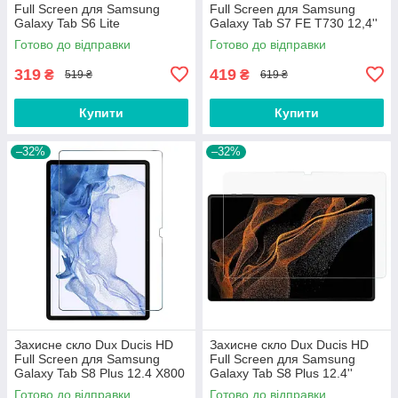
Full Screen для Samsung
Full Screen для Samsung
Galaxy Tab S6 Lite
Galaxy Tab S7 FE T730 12,4''
(P610/P613/P615/P619) (0.33
(0.33 мм)
Готово до відправки
Готово до відправки
мм)
319
419
₴
₴
519 ₴
619 ₴
Купити
Купити
–32%
–32%
Захисне скло Dux Ducis HD
Захисне скло Dux Ducis HD
Full Screen для Samsung
Full Screen для Samsung
Galaxy Tab S8 Plus 12.4 X800
Galaxy Tab S8 Plus 12.4''
X806 (0.33 мм)
X800 X806 (0.33 мм)
Готово до відправки
Готово до відправки