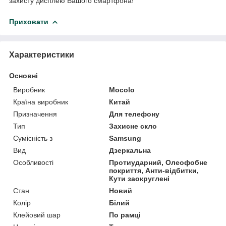
захисту дисплею Вашого смартфона!
Приховати
Характеристики
Основні
Виробник
Mocolo
Країна виробник
Китай
Призначення
Для телефону
Тип
Захисне скло
Сумісність з
Samsung
Вид
Дзеркальна
Особливості
Протиударний, Олеофобне
покриття, Анти-відбитки,
Кути заокруглені
Стан
Новий
Колір
Білий
Клейовий шар
По рамці