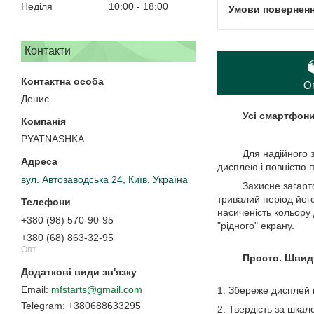
Неділя
10:00
18:00
Контакти
О
Денис
Усі смартфон
PYATNASHKA
Для надійного захи
дисплею і повністю п
вул. Автозаводська 24, Київ, Україна
Захисне загартоване
тривалий період його
насиченість кольору
+380 (98) 570-90-95
"рідного" екрану.
+380 (68) 863-32-95
Опт
Просто. Швидко
mfstarts@gmail.com
1. Збереже дисплей
+380688633295
2. Твердість за шкал