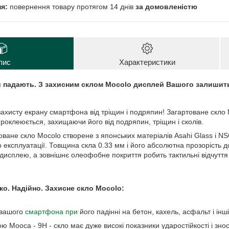
повернення товару протягом 14 днів
за домовленістю
пис
Характеристики
и падають. З захисним склом Mocolo дисплей Вашого залишить
сту екрану смартфона від тріщин і подряпин! Загартоване скло M
роклеюється, захищаючи його від подряпин, тріщин і сколів.
 скло Mocolo створене з японських матеріалів Asahi Glass і NSG G
 експлуатації. Товщина скла 0.33 мм і його абсолютна прозорість до
 дисплею, а зовнішнє олеофобне покриття робить тактильні відчуття
. Надійно. Захисне скло Mocolo:
 вашого
смартфона при
його падінні на бетон, кахель, асфальт і інш
ою Мооса - 9Н - скло має дуже високі показники ударостійкості і знос