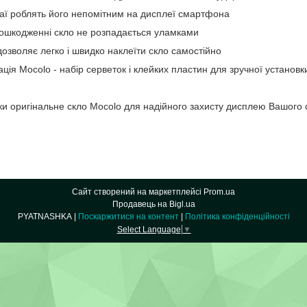
краї роблять його непомітним на дисплеї смартфона
ошкодженні скло не розпадається уламками
озволяє легко і швидко наклеїти скло самостійно
ція Mocolo - набір серветок і клейких пластин для зручної установк
ригінальне скло Mocolo для надійного захисту дисплею Вашого
Сайт створений на маркетплейсі
Prom.ua
Продавець на Bigl.ua
PYATNASHKA |
Поскаржитися на контент
|
Політика конфіденційності
Select Language
▼