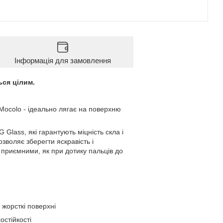
Інформація для замовлення
ся цілим.
ocolo - ідеально лягає на поверхню
lass, які гарантують міцність скла і
зволяє зберегти яскравість і
 приємними, як при дотику пальців до
і жорсткі поверхні
остійкості