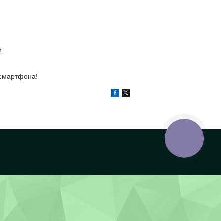
и
 смартфона!
КНОПКА
ЗВ'ЯЗКУ